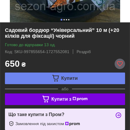
Садовий бордюр “Універсальний” 10 м (+20
кілків для фіксації) чорний
Готово до відправки 13 од.
Код: SKU-997855654-1727552081
Роздріб
650
₴
Купити
або
Купити з
Що таке купити з Пром?
Замовлення під захистом