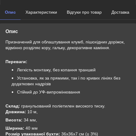
Опис
Характеристики
Відгуки про товар
Доставка
Опис
Призначений для облаштування клумб, пішохідних доріжок,
відмінно розділяє кору, гальку, декоративне каміння.
Переваги:
Легкість монтажу, без копання траншей
Установка, як за прямими, так і по кривих лініях без
додаткових надрізів
Стійкий до УФ-випромінювання
Склад:
гранульований поліетилен високого тиску.
Довжина:
10 м,
Висота:
34 мм,
Ширина:
40 мм
Розмір упакованої бухти:
36х36х7 см (± 3%)