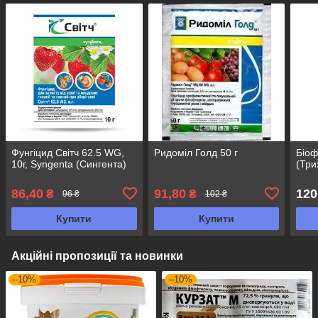
Фунгіцид Світч 62.5 WG,
Ридоміл Голд 50 г
Біоф
10г, Syngenta (Сингента)
(Три
86,40
91,80
120
₴
₴
96 ₴
102 ₴
Купити
Купити
Акційні пропозиції та новинки
–10%
–10%