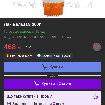
Лак Бальзам 200г
Готово до відправки 10 од.
Код: SKU-910258894-1727552099
Роздріб
468
₴
520 ₴
Економія
52 ₴
Залишилось
1 день
Купити
або
Купити з
Що таке купити з Пром?
Замовлення під захистом