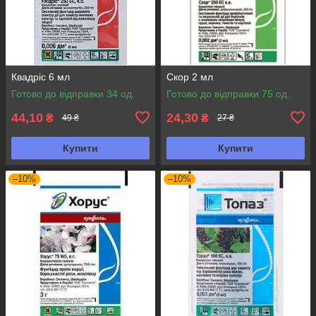
Квадріс 6 мл
Скор 2 мл
Готово до відправки 34 од.
Готово до відправки 75 од.
44,10
24,30
₴
₴
49 ₴
27 ₴
Купити
Купити
–10%
–10%