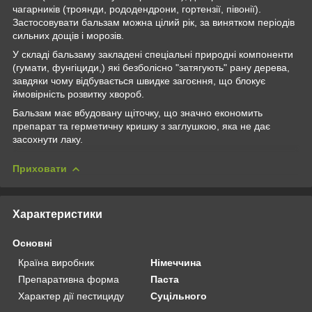
чагарників (троянди, рододендрони, гортензії, півонії).
Застосовувати бальзам можна цілий рік, за винятком періодів
сильних дощів і морозів.
У складі бальзаму закладені спеціальні природні компоненти
(гумати, фунгіциди,) які безболісно "затягують" рану дерева,
завдяки чому відбувається швидке загоєння, що блокує
ймовірність розвитку хвороб.
Бальзам має вбудовану щіточку, що значно економить
препарат та герметичну кришку з заглушкою, яка не дає
засохнути лаку.
Приховати
Характеристики
Основні
Країна виробник
Німеччина
Препаративна форма
Паста
Характер дії пестициду
Суцільного