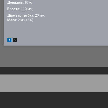
Довжина:
10 м,
Висота:
110 мм,
Діаметр трубки:
20 мм.
Маса:
2 кг (+5%).