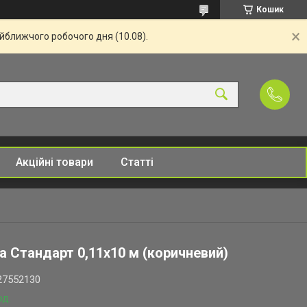
Кошик
айближчого робочого дня (10.08).
Акційні товари
Статті
а Стандарт 0,11х10 м (коричневий)
27552130
од.