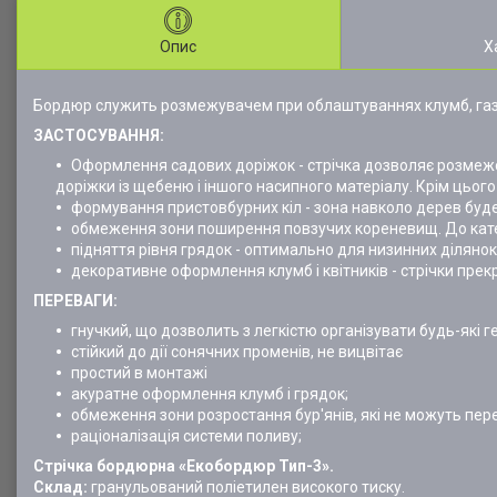
Опис
Х
Бордюр служить розмежувачем при облаштуваннях клумб, газоні
ЗАСТОСУВАННЯ:
Оформлення садових доріжок - стрічка дозволяє розмежов
доріжки із щебеню і іншого насипного матеріалу. Крім цьо
формування пристовбурних кіл - зона навколо дерев буд
обмеження зони поширення повзучих кореневищ. До катег
підняття рівня грядок - оптимально для низинних діляно
декоративне оформлення клумб і квітників - стрічки пре
ПЕРЕВАГИ:
гнучкий, що дозволить з легкістю організувати будь-які 
стійкий до дії сонячних променів, не вицвітає
простий в монтажі
акуратне оформлення клумб і грядок;
обмеження зони розростання бур'янів, які не можуть пере
раціоналізація системи поливу;
Стрічка бордюрна «Екобордюр Тип-3».
Склад:
гранульований поліетилен високого тиску.