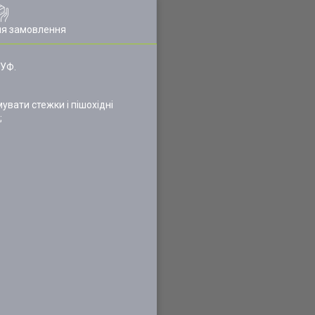
ля замовлення
 УФ.
вати стежки і пішохідні
;