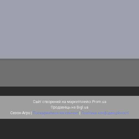
Сайт створений на маркетплейсі
Prom.ua
Продавець на Bigl.ua
Сезон-Агро |
Поскаржитися на контент
|
Політика конфіденційності