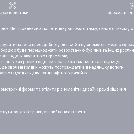
арактеристики
Інформація д
в. Виготовлений з поліетилену високого тиску, який є стійким до
увати простір присадибної ділянки. За її допомогою можна сформу
го бордюр буде перешкоджати розростанню бур'янів та інших рослин
е виглядати акуратною і красивою;
орії таких рослин відноситься також і малина та полуниця;
к, де овочеві грядки можуть постраждати від надлишку вологи;
красно підходять для ландшафтного дизайну.
геометричні форми та втілити різноманітні дизайнерські рішення
тнути кордон стрічки, заглибленою в грунт;