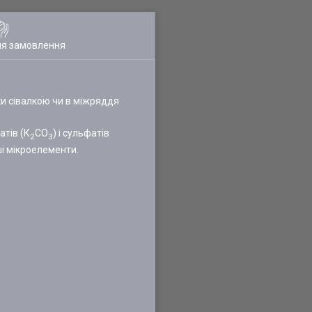
ля замовлення
дки сівалкою чи в міжряддя
атів (К
СО
) і сульфатів
2
3
ші мікроелементи.