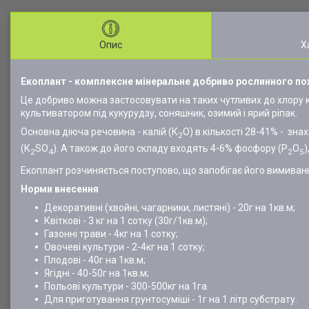
Опис
Х
Екоплант - комплексне мінеральне добриво рослинного п
Це добриво можна застосовувати на таких чутливих до хлору кул
культиватором під кукурудзу, соняшник, озимий і ярий ріпак.
Основна діюча речовина - калій (К
О) в кількості 28-41%
- знах
2
(К
SO
). А також до його складу входять 4-6% фосфору (Р
О
)
2
4
2
5
Екоплант розчиняється поступово, що запобігає його вимиванню
Норми внесення
Декоративні (хвойні, чагарники, листяні) - 20г на 1кв.м;
Квіткові - 3 кг на 1 сотку (30г/1кв.м);
Газонні трави - 4кг на 1 сотку;
Овочеві культури - 2-4кг на 1 сотку;
Плодові - 40г на 1кв.м;
Ягідні - 40-50г на 1кв.м;
Польові культури - 300-500кг на 1га.
Для приготування грунтосуміші - 1г на 1 літр субстрату.