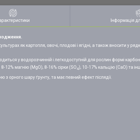
арактеристики
Інформація д
оходження.
ьтурах як картопля, овочі, плодові і ягідні, а також вносити у ря
одиться у водорозчинній і легкодоступній для рослин формі карбон
, 8-12% магнію (MgO), 8-16% сірки (SO
), 10-17% кальцію (СаО) та ін
4
 з орного шару ґрунту, та має певний ефект післядії.