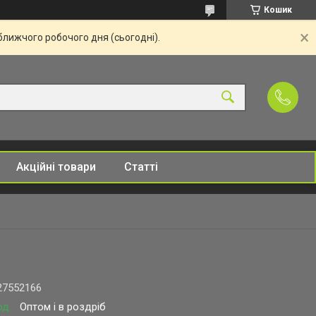
Кошик
ближчого робочого дня (сьогодні).
Акційні товари
Статті
27552166
од.
Оптом і в роздріб