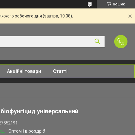
Кошик
жчого робочого дня (завтра, 10.08).
Акційні товари
Статті
 біофунгіцид універсальний
27552191
од.
Оптом і в роздріб