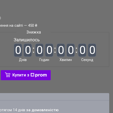
ення на сайті — 450 ₴
Залишилось
0
0
0
0
0
0
0
0
Днів
Годин
Хвилин
Секунд
Купити з
ротягом 14 днів
за домовленістю