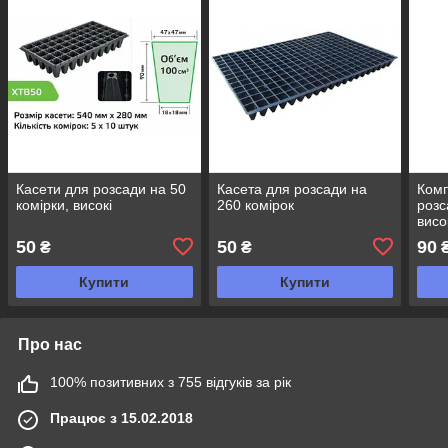
Касети для розсади на 50
Касета для розсади на
Комп
комірки, високі
260 комірок
розс
висо
50
50
90
₴
₴
Купити
Купити
Про нас
100% позитивних з 755 відгуків за рік
Працює з 15.02.2018