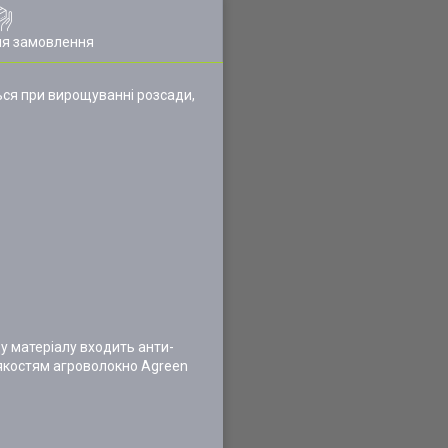
ля замовлення
ься при вирощуванні розсади,
у матеріалу входить анти-
 якостям агроволокно Agreen