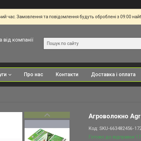
чий час. Замовлення та повідомлення будуть оброблені з 09:00 най
в від компанії
уги
Про нас
Контакти
Доставка і оплата
Агроволокно Agre
Код:
SKU-663482456-17
Готово до відправки 17