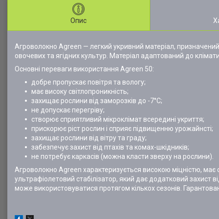
Опис
Х
Агроволокно Agreen — легкий укривний матеріал, призначений 
овочевих та ягідних культур. Матеріал адаптований до клімат
Основні переваги використання Agreen 50:
добре пропускає повітря та вологу;
має високу світлопроникність;
захищає рослини від заморозків до -7°С;
не допускає перегріву;
створює сприятливий мікроклімат всередині укриття;
прискорює ріст рослин і сприяє підвищенню урожайнсті;
захищає рослини від вітру та граду;
забезпечує захист від птахів та комах-шкідників;
не потребує каркасів (можна класти зверху на рослини).
Агроволокно Agreen характеризується високою міцністю, має о
ультрафіолетовий стабілізатор, який дає додатковий захист в
може використовуватися протягом кількох сезонів. Гарантован