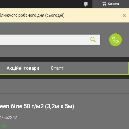
Кошик
ближчого робочого дня (сьогодні).
Акційні товари
Статті
en біле 50 г/м2 (3,2м х 5м)
27552242
 од.