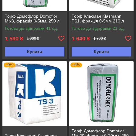
Торф Домофлор Domoflor
Торф Класман Klasmann
Mix3, фракція 0-5мм, 250 л
TS1, фракція 0-5мм 210 л
Готово до відправки 41 од.
Готово до відправки 21 од.
1 590
1 640
₴
₴
1 900 ₴
1 800 ₴
Купити
Купити
–9%
–9%
Торф Домофлор Domoflor
Торф Классман Klasmann
Mix 20, фракція 0-20мм, 250