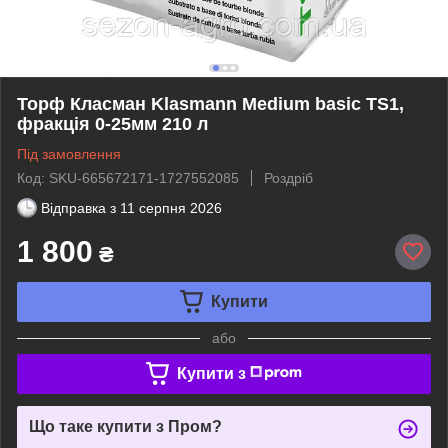
Торф Класман Klasmann Medium basic TS1,
фракція 0-25мм 210 л
Під замовлення
Код: SKU-665672171-1727552085
Роздріб
Відправка з
11 серпня 2026
1 800
₴
Купити
або
Купити з
Що таке купити з Пром?