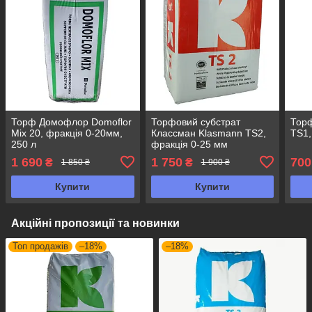
Торф Домофлор Domoflor
Торфовий субстрат
Тор
Mix 20, фракція 0-20мм,
Классман Klasmann TS2,
TS1,
250 л
фракція 0-25 мм
1 690
1 750
700
₴
₴
1 850 ₴
1 900 ₴
Купити
Купити
Акційні пропозиції та новинки
Топ продажів
–18%
–18%