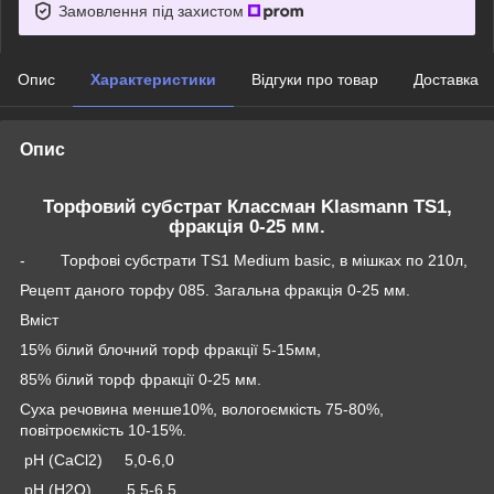
Замовлення під захистом
Опис
Характеристики
Відгуки про товар
Доставка
Опис
Торфовий субстрат Классман Klasmann TS1,
фракція 0-25 мм.
- Торфові субстрати TS1 Medium basic, в мішках по 210л,
Рецепт даного торфу 085. Загальна фракція 0-25 мм.
Вміст
15% білий блочний торф фракції 5-15мм,
85% білий торф фракції 0-25 мм.
Суха речовина менше10%, вологоємкість 75-80%,
повітроємкість 10-15%.
рН (СaCl2) 5,0-6,0
рН (Н2О) 5,5-6,5