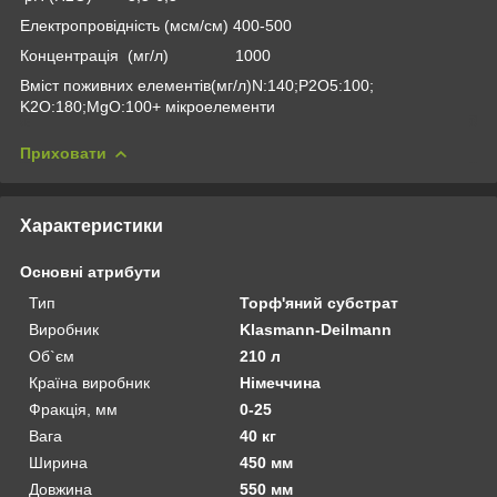
Електропровідність (мсм/см) 400-500
Концентрація (мг/л) 1000
Вміст поживних елементів(мг/л)N:140;P
2
О
5
:100;
K
2
О:180;MgO:100+ мікроелементи
Приховати
Характеристики
Основні атрибути
Тип
Торф'яний субстрат
Виробник
Klasmann-Deilmann
Об`єм
210 л
Країна виробник
Німеччина
Фракція, мм
0-25
Вага
40 кг
Ширина
450 мм
Довжина
550 мм