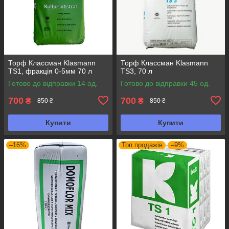
Торф Классман Klasmann
Торф Классман Klasmann
TS1, фракція 0-5мм 70 л
TS3, 70 л
Готово до відправки 14 од.
Готово до відправки 45 од.
700
700
₴
₴
850 ₴
850 ₴
Купити
Купити
–16%
Топ продажів
–9%