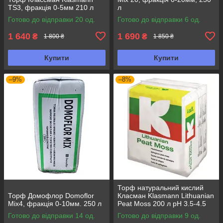
TS3, фракція 0-5мм 210 л
л
Готово до відправки 20 од.
Готово до відправки 6 од.
1 640
1 690
₴
₴
1 800 ₴
1 850 ₴
Купити
Купити
–9%
–8%
Торф натуральний кислий
Торф Домофлор Domoflor
Класман Klasmann Lithuanian
Mix4, фракція 0-10мм. 250 л
Peat Moss 200 л pH 3.5-4.5
Готово до відправки 14 од.
Готово до відправки 9 од.