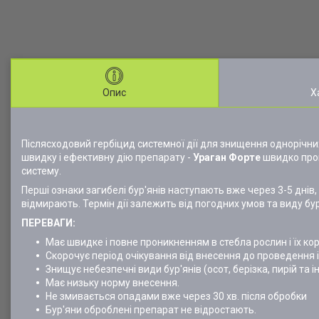
Опис
Х
Післясходовий гербіцид системної дії для знищення однорічних
швидку і ефективну дію препарату -
Ураган Форте
швидко прон
систему.
Перші ознаки загибелі бур'янів наступають вже через 3-5 днів,
відмирають. Термін дії залежить від погодних умов та виду бур
ПЕРЕВАГИ:
Має швидке і повне проникненням в стебла рослин і їх к
Скорочує період очікування від внесення до проведення 
Знищує небезпечні види бур'янів (осот, берізка, пирій та ін
Має низьку норму внесення.
Не змивається опадами вже через 30 хв. після обробки
Бур'яни оброблені препарат не відростають.