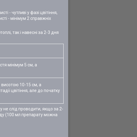
ті - чутливі у фазі цвітіння,
сті - мінімум 2 справжніх
плі, так і навесні за 2-3 дня
тя мінімум 5 см, а
в
, висотою 10-15 см, а
тадії цвітіння, але до початку
 не слід проводити, якщо за 2-
оду (100 мл препарату можна