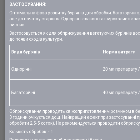
ЗАСТОСУВАННЯ:
Оптимальна фаза розвитку бур'янів для обробки: багаторічні злак
але до початку старіння. Однорічні злакові та широколисті зла
листків.
Застосовується як для обприскування вегетуючих бур'янів восен
до появи сходів культури.
Види бур'янів
Норма витрати
Однорічні
20 мл препарату /
Багаторічні
40 мл препарату /
Обприскування проводять свіжоприготовленим розчином в безві
3 години очікується дощ. Найкращий ефект при застосуванні п
обробити 2,5-5 соток). Не рекомендується проводити обприску
Кількість обробок: - 1