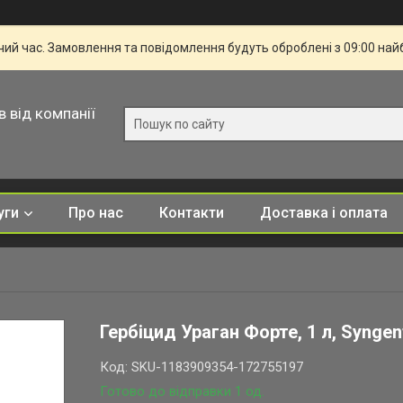
чий час. Замовлення та повідомлення будуть оброблені з 09:00 най
в від компанії
уги
Про нас
Контакти
Доставка і оплата
Гербіцид Ураган Форте, 1 л, Syngen
Код:
SKU-1183909354-172755197
Готово до відправки 1 од.