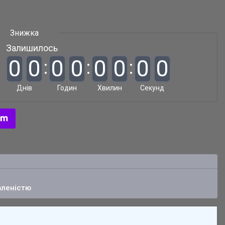
Залишилось
0
0
0
0
0
0
0
0
Днів
Годин
Хвилин
Секунд
вленістю