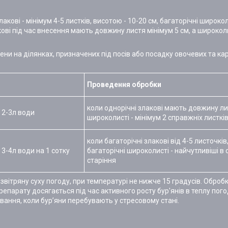
ові - мінімум 4-5 листків, висотою - 10-20 см, багаторічні широколис
кові під час внесення мають довжину листя мінімум 5 см, а широколи
и на ділянках, призначених під посів або посадку овочевих та карто
Проведення обробки
коли однорічні злакові мають довжину лис
 2-3л води
широколисті - мінімум 2 справжніх листкі
коли багаторічні злакові від 4-5 листочків
 3-4л води на 1 сотку
багаторічні широколисті - найчутливіші в с
старіння
тряну суху погоду, при температурі не нижче 15 градусів. Обробку
репарату досягається під час активного росту бур'янів в теплу пог
вання, коли бур’яни перебувають у стресовому стані.