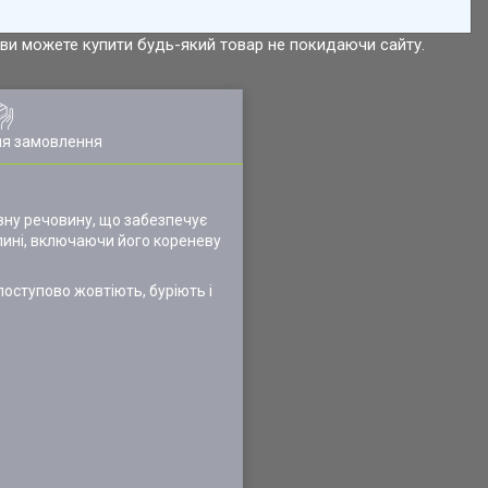
р ви можете купити будь-який товар не покидаючи сайту.
ля замовлення
ивну речовину, що забезпечує
лині, включаючи його кореневу
поступово жовтіють, буріють і