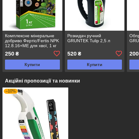
Комплексне мінеральне
Розкидач ручний
Обпр
добриво Фертіс/Fertis NPK
GRUNTEK Tulip 2,5 л
GRU
12.8.16+МЕ для хвої, 1 кг
250
520
200
₴
₴
Купити
Купити
Акційні пропозиції та новинки
–10%