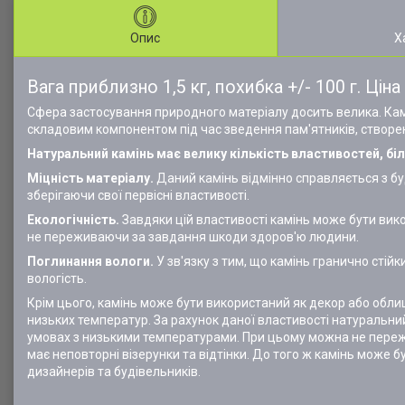
Опис
Х
Вага приблизно 1,5 кг, похибка +/- 100 г. Ціна
Сфера застосування природного матеріалу досить велика. Камі
складовим компонентом під час зведення пам'ятників, створен
Натуральний камінь має велику кількість властивостей, біл
Міцність матеріалу.
Даний камінь відмінно справляється з б
зберігаючи свої первісні властивості.
Екологічність.
Завдяки цій властивості камінь може бути вико
не переживаючи за завдання шкоди здоров'ю людини.
Поглинання вологи.
У зв'язку з тим, що камінь гранично стій
вологість.
Крім цього, камінь може бути використаний як декор або обли
низьких температур. За рахунок даної властивості натуральн
умовах з низькими температурами. При цьому можна не пережи
має неповторні візерунки та відтінки. До того ж камінь може 
дизайнерів та будівельників.