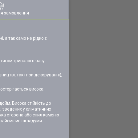
ля замовлення
 а так само не рідко є
тягом тривалого часу,
ицтві, так і при декоруванні),
постерігається висока
ойм. Висока стійкість до
, зведених у кліматичних
-яка сторона або спил каменю
 найсміливіші задуми