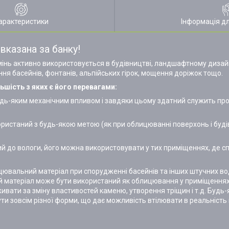
арактеристики
Інформація д
 вказана за банку!
нь активно використовується в будівництві, ландшафтному дизайні,
ня басейнів, фонтанів, альпійських гірок, мощення доріжок тощо.
ьшість з яких є його перевагами:
удь-яким механічним впливом і завдяки цьому здатний служить про
ристаний з будь-якою метою (як при облицюванні поверхонь і будівн
кий до вологи, його можна використовувати у тих приміщеннях, де с
цювальний матеріал при спорудженні басейнів та інших штучних вод
ий матеріал може бути використаний як облицювання у приміщеннях
вати за зміну властивостей каменю, утворення тріщин і т.д. Будь
бути зовсім різної форми, що дає можливість втілювати в реальність