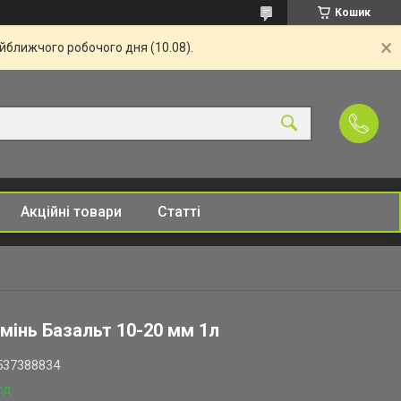
Кошик
айближчого робочого дня (10.08).
Акційні товари
Статті
мінь Базальт 10-20 мм 1л
537388834
од.