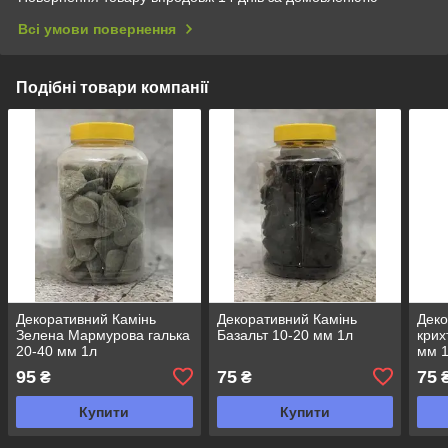
Всі умови повернення
Подібні товари компанії
Декоративний Камінь
Декоративний Камінь
Деко
Зелена Мармурова галька
Базальт 10-20 мм 1л
крих
20-40 мм 1л
мм 
95
75
75
₴
₴
Купити
Купити