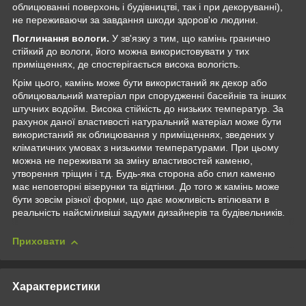
облицюванні поверхонь і будівництві, так і при декоруванні),
не переживаючи за завдання шкоди здоров'ю людини.
Поглинання вологи.
У зв'язку з тим, що камінь гранично
стійкий до вологи, його можна використовувати у тих
приміщеннях, де спостерігається висока вологість.
Крім цього, камінь може бути використаний як декор або
облицювальний матеріал при спорудженні басейнів та інших
штучних водойм. Висока стійкість до низьких температур. За
рахунок даної властивості натуральний матеріал може бути
використаний як облицювання у приміщеннях, зведених у
кліматичних умовах з низькими температурами. При цьому
можна не переживати за зміну властивостей каменю,
утворення тріщин і т.д. Будь-яка сторона або спил каменю
має неповторні візерунки та відтінки. До того ж камінь може
бути зовсім різної форми, що дає можливість втілювати в
реальність найсміливіші задуми дизайнерів та будівельників.
Приховати
Характеристики