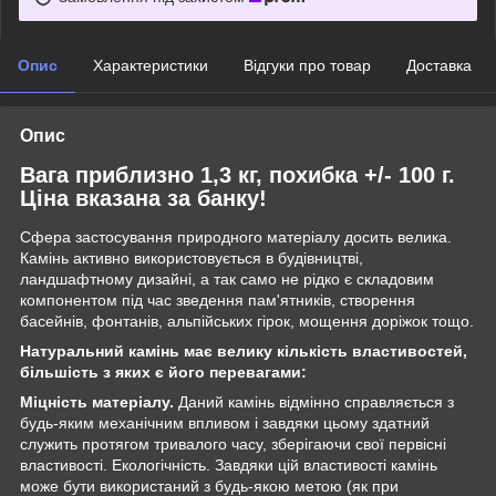
Опис
Характеристики
Відгуки про товар
Доставка
Опис
Вага приблизно 1,3 кг, похибка +/- 100 г.
Ціна вказана за банку!
Сфера застосування природного матеріалу досить велика.
Камінь активно використовується в будівництві,
ландшафтному дизайні, а так само не рідко є складовим
компонентом під час зведення пам'ятників, створення
басейнів, фонтанів, альпійських гірок, мощення доріжок тощо.
Натуральний камінь має велику кількість властивостей,
більшість з яких є його перевагами:
Міцність матеріалу.
Даний камінь відмінно справляється з
будь-яким механічним впливом і завдяки цьому здатний
служить протягом тривалого часу, зберігаючи свої первісні
властивості. Екологічність. Завдяки цій властивості камінь
може бути використаний з будь-якою метою (як при