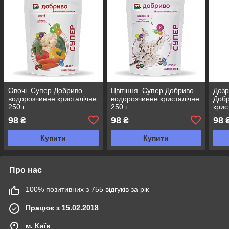
Овочі. Супер Добриво
Цвітіння. Супер Добриво
Дозр
водорозчинне кристалічне
водорозчинне кристалічне
Добр
250 г
250 г
крис
98
98
98
₴
₴
Купити
Купити
Про нас
100% позитивних з 755 відгуків за рік
Працює з 15.02.2018
м. Київ