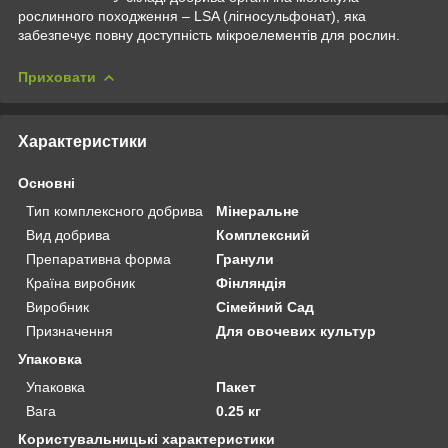
рослинного походження – LSA (лігносульфонат), яка
забезпечує повну доступність мікроелементів для рослин.
Приховати
Характеристики
Основні
Тип комплексного добрива
Мінеральне
Вид добрива
Комплексний
Препаративна форма
Гранули
Країна виробник
Фінляндія
Виробник
Сімейний Сад
Призначення
Для овочевих культур
Упаковка
Упаковка
Пакет
Вага
0.25 кг
Користувальницькі характеристики