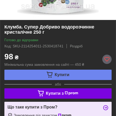
Клумба. Супер Добриво водорозчинне
кристалічне 250 г
Готово до відправки
Код: SKU-2114254011-2530418741
Роздріб
98
₴
Мінімальна сума замовлення на сайті — 450 ₴
Купити
або
Купити з
Що таке купити з Пром?
Замовлення під захистом