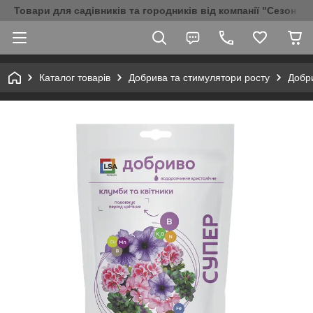
Товари для садівників та городників від компанії "Сезон Аг
Каталог товарів
Добрива та стимулятори росту
Добри