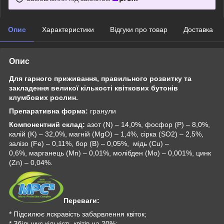
Опис
Характеристики
Відгуки про товар
Доставка
Опис
Для гарного приживання, правильного розвитку та
закладення великої кількості квіткових бутонів
клумбових рослин.
Препаративна форма:
гранули
Компонентний склад:
азот (N)
–
14,0%, фосфор (P) – 8,0%,
калій (K)
–
32,0%, магній (MgO)
–
1,4%, сірка (SO2)
–
2,5%,
залізо (Fe) – 0,11%, бор (В) – 0,05%, мідь (Cu) –
0,6%, марганець (Mn) – 0,01%, молібден (Mo) – 0,001%, цинк
(Zn) – 0,04%.
Переваги:
* Підсилює яскравість забарвлення квіток;
* Збільшує кількість квітів на 20%;