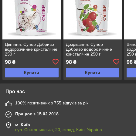
Цвітіння. Супер Добриво
Дозрівання. Супер
Вино
водорозчинне кристалічне
Добриво водорозчинне
водо
250 г
кристалічне 250 г
250 
98
98
98
₴
₴
Купити
Купити
Про нас
100% позитивних з 755 відгуків за рік
Працює з 15.02.2018
м. Київ
вул. Святошинська, 20, склад, Київ, Україна