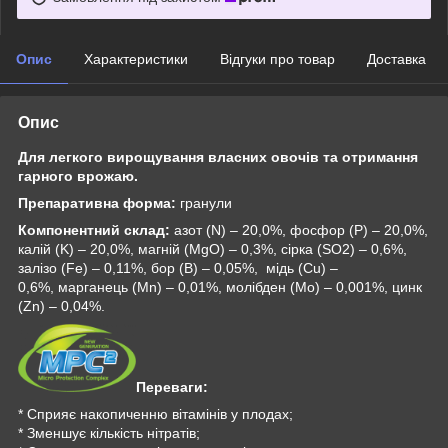
Опис
Характеристики
Відгуки про товар
Доставка
Опис
Для легкого вирощування власних овочів та отримання
гарного врожаю.
Препаративна форма:
гранули
Компонентний склад:
азот (N)
–
20,0%, фосфор (P) – 20,0%,
калій (K)
–
20,0%, магній (MgO)
–
0,3%, сірка (SO2)
–
0,6%,
залізо (Fe) – 0,11%, бор (В) – 0,05%, мідь (Cu) –
0,6%, марганець (Mn) – 0,01%, молібден (Mo) – 0,001%, цинк
(Zn) – 0,04%.
Переваги:
* Сприяє накопиченню вітамінів у плодах;
* Зменшує кількість нітратів;