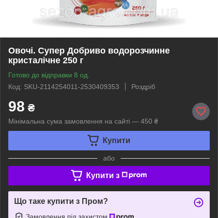
Овочі. Супер Добриво водорозчинне
кристалічне 250 г
Готово до відправки 8 од.
Код: SKU-2114254011-2530409353
Роздріб
98
₴
Мінімальна сума замовлення на сайті — 450 ₴
Купити
або
Купити з
Що таке купити з Пром?
Замовлення під захистом