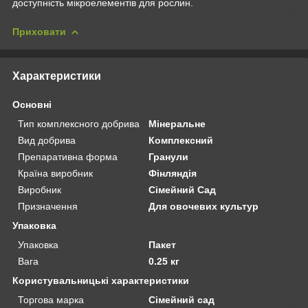
доступність мікроелементів для рослин.
Приховати
Характеристики
Основні
Тип комплексного добрива
Мінеральне
Вид добрива
Комплексний
Препаративна форма
Гранули
Країна виробник
Фінляндія
Виробник
Сімейний Сад
Призначення
Для овочевих культур
Упаковка
Упаковка
Пакет
Вага
0.25 кг
Користувальницькі характеристики
Торгова марка
Сімейний сад