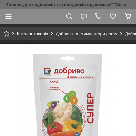
Товари для садівників та городників від компанії "Сезон Аг
Каталог товарів
Добрива та стимулятори росту
Добри