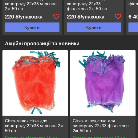
винограду 22х33 червона
винограду 22х33
фіол
2кг 50 шт
фіолетова 2кг 50 шт
220
220
6 4
₴/упаковка
₴/упаковка
Купити
Купити
Акційні пропозиції та новинки
Сітка-мішок,сітка для
Сітка-мішок,сітка для
винограду 22х33 червона 2кг
винограду 22х33 фіолетова
50 шт
2кг 50 шт
Готово до відправки 19 од.
Готово до відправки 17 од.