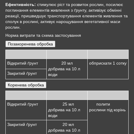
Ефективність:
стимулює ріст та розвиток рослин, посилює
поглинання елементів живлення з ґрунту, активізує обмінні
реакції, пришвидшує транспортування елементів живлення та
сполук в рослині, активує нарощування вегетативної маси
рослин.
Норма витрати та схема застосування
Позакоренева обробка
Відкритий ґрунт
20 мл
обприскати 1 сотку
добрива на 10 л
Закритий ґрунт
води
Коренева обробка
Відкритий ґрунт
25 мл
полити
добрива на 10 л
рослини під корінь
води
Закритий ґрунт
20 мл
добрива на 10 л