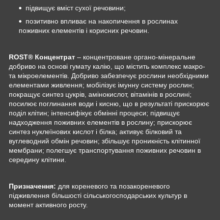
підвищує вміст сухої речовини;
позитивно впливає на накопичення в рослинах
поживних елементів і корисних речовин.
ROST
®
Концентрат
– концентроване органо-мінеральне
добриво на основі гумату калію, що містить комплекс макро-
та мікроелементів. Добриво забезпечує рослини необхідними
елементами живлення; мобілізує імунну систему рослин;
покращує синтез цукрів, амінокислот, вітамінів в рослині;
посилює поглинання води і кисню, що в результаті прискорює
поділ клітин; інтенсифікує обмінні процеси; підвищує
надходження поживних елементів в рослину; прискорює
синтез нуклеїнових кислот і білка; активує білковий та
вуглеводний обмін речовин; збільшує проникність клітинної
мембрани; полегшує транспортування поживних речовин в
середину клітини.
Призначення:
для кореневого та позакореневого
підживлення більшості сільськогосподарських культур в
момент активного росту.