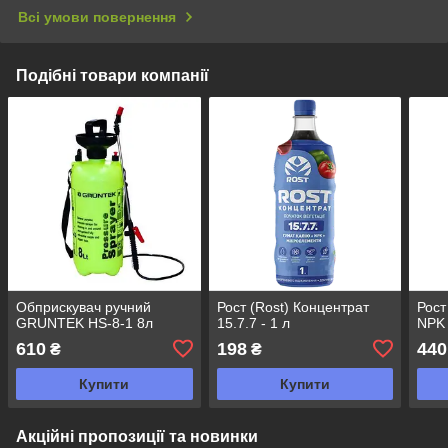
Всі умови повернення
Подібні товари компанії
Обприскувач ручний
Рост (Rost) Концентрат
Рост
GRUNTEK HS-8-1 8л
15.7.7 - 1 л
NPK 
610
198
440
₴
₴
Купити
Купити
Акційні пропозиції та новинки