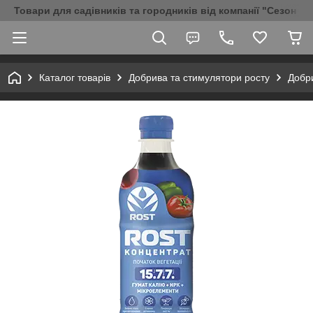
Товари для садівників та городників від компанії "Сезон Аг
Каталог товарів
Добрива та стимулятори росту
Добри