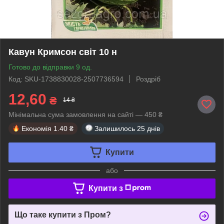
Кавун Кримсон світ 10 н
Готово до відправки 9 од.
Код: SKU-1738830028-2507736594
Роздріб
12,60
₴
14 ₴
Мінімальна сума замовлення на сайті — 450 ₴
Економія
1.40 ₴
Залишилось
25 днів
Купити
або
Купити з
Що таке купити з Пром?