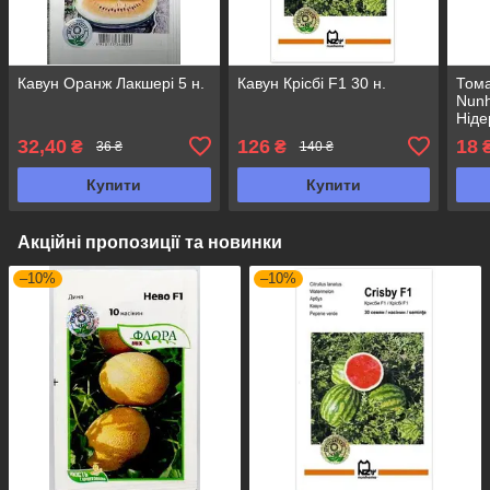
Кавун Оранж Лакшері 5 н.
Кавун Крісбі F1 30 н.
Тома
Nun
Нід
32,40
126
18
₴
₴
36 ₴
140 ₴
Купити
Купити
Акційні пропозиції та новинки
–10%
–10%