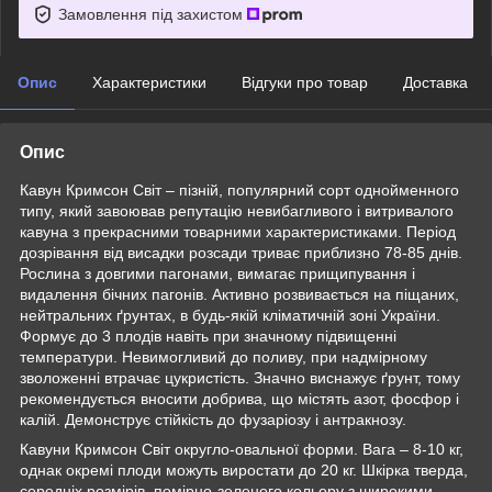
Замовлення під захистом
Опис
Характеристики
Відгуки про товар
Доставка
Опис
Кавун Кримсон Світ – пізній, популярний сорт однойменного
типу, який завоював репутацію невибагливого і витривалого
кавуна з прекрасними товарними характеристиками. Період
дозрівання від висадки розсади триває приблизно 78-85 днів.
Рослина з довгими пагонами, вимагає прищипування і
видалення бічних пагонів. Активно розвивається на піщаних,
нейтральних ґрунтах, в будь-якій кліматичній зоні України.
Формує до 3 плодів навіть при значному підвищенні
температури. Невимогливий до поливу, при надмірному
зволоженні втрачає цукристість. Значно виснажує ґрунт, тому
рекомендується вносити добрива, що містять азот, фосфор і
калій. Демонструє стійкість до фузаріозу і антракнозу.
Кавуни Кримсон Світ округло-овальної форми. Вага – 8-10 кг,
однак окремі плоди можуть виростати до 20 кг. Шкірка тверда,
середніх розмірів, помірно-зеленого кольору з широкими