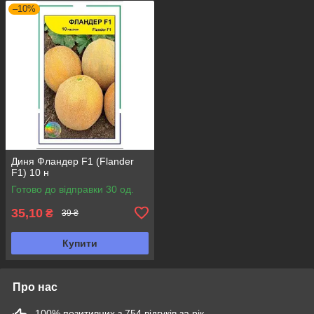
–10%
Диня Фландер F1 (Flander
F1) 10 н
Готово до відправки 30 од.
35,10
₴
39 ₴
Купити
Про нас
100% позитивних з 754 відгуків за рік