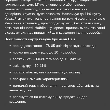
темними смугами. М'якоть червоного або яскраво-
малинового кольору, з невеликою кількістю насіння,
однорідна, хрустка, дуже соковита. Накопичує до 11% цукру.
Урожай витримує транспортування на великі відстані, тривале
зберігання в темному, прохолодному місці без втрати смаку і
поживної цінності. Найбільшу користь приносить при вживанні
в свіжому вигляді, придатний для квашення і для переробки.
Особливості сорту кавуна Кримсон Світ:
період дозрівання – 78-85 днів від висадки розсади;
норма посадки – від 6 до 10 тис.рос/га;
врожайність – 60-80 т/га або до 10 кг/кв.м;
вміст цукру – 10-11%;
посухостійкість, невимогливість до поливу;
прекрасні смакові характеристики;
тривалий термін зберігання і транспортабельність на
великі відстані;
реалізується на свіжому ринку, придатний для
квашення.