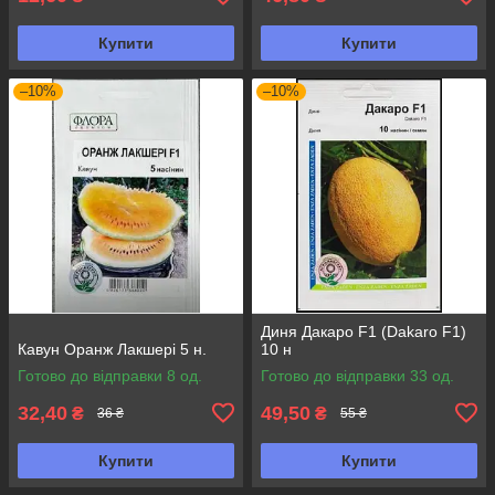
Купити
Купити
–10%
–10%
Диня Дакаро F1 (Dakaro F1)
Кавун Оранж Лакшері 5 н.
10 н
Готово до відправки 8 од.
Готово до відправки 33 од.
32,40
49,50
₴
₴
36 ₴
55 ₴
Купити
Купити