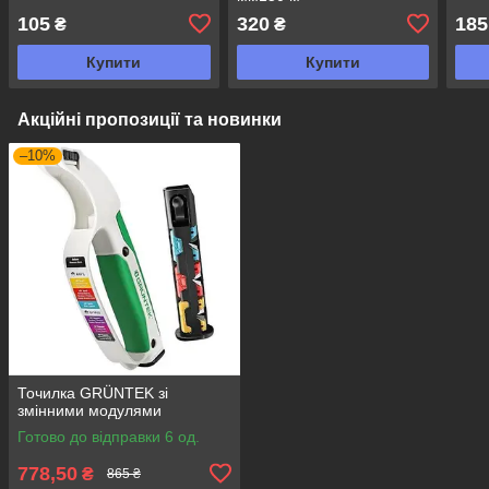
105
320
185
₴
₴
Купити
Купити
Акційні пропозиції та новинки
–10%
Точилка GRÜNTEK зі
змінними модулями
Готово до відправки 6 од.
778,50
₴
865 ₴