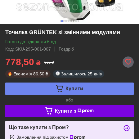
Точилка GRÜNTEK зі змінними модулями
Готово до відправки 6 од.
Код: SKU-295-001-007
Роздріб
778,50
₴
865 ₴
Економія
86.50 ₴
Залишилось
25 днів
Купити
або
Купити з
Що таке купити з Пром?
Замовлення під захистом