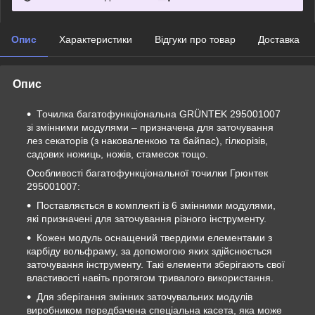
Опис
Характеристики
Відгуки про товар
Доставка
Опис
Точилка багатофункціональна GRÜNTEK 295001007
зі змінними модулями – призначена для заточування
лез секаторів (з наковаленкою та байпас), гілкорізів,
садових ножиць, ножів, стамесок тощо.
Особливості багатофункціональної точилки Грюнтек
295001007:
Поставляється в комплекті із 6 змінними модулями,
які призначені для заточування різного інструменту.
Кожен модуль оснащений твердими елементами з
карбіду вольфраму, за допомогою яких здійснюється
заточування інструменту. Такі елементи зберігають свої
властивості навіть протягом тривалого використання.
Для зберігання змінних заточувальних модулів
виробником передбачена спеціальна касета, яка може