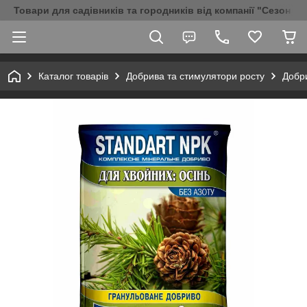
Товари для садівників та городників від компанії "Сезон Аг
Каталог товарів
Добрива та стимулятори росту
Добри