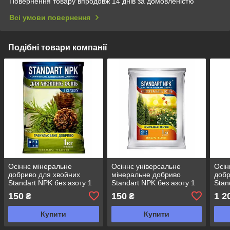
Повернення товару впродовж 14 днів за домовленістю
Всі умови повернення
Подібні товари компанії
Осіннє мінеральне
Осіннє універсальне
Осін
добриво для хвойних
мінеральне добриво
добр
Standart NPK без азоту 1
Standart NPK без азоту 1
Stan
кг
кг
кг
150
150
1 2
₴
₴
Купити
Купити