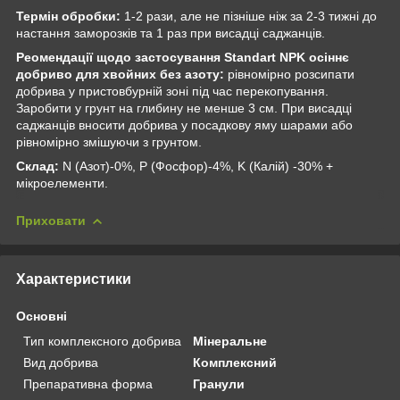
Термін обробки:
1-2 рази, але не пізніше ніж за 2-3 тижні до
настання заморозків та 1 раз при висадці саджанців.
Реомендації щодо застосування Standart NPK осіннє
добриво для хвойних без азоту:
рівномірно розсипати
добрива у пристовбурній зоні під час перекопування.
Заробити у грунт на глибину не менше 3 см. При висадці
саджанців вносити добрива у посадкову яму шарами або
рівномірно змішуючи з грунтом.
Склад:
N (Азот)-0%, P (Фосфор)-4%, K (Калій) -30% +
мікроелементи.
Приховати
Характеристики
Основні
Тип комплексного добрива
Мінеральне
Вид добрива
Комплексний
Препаративна форма
Гранули