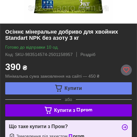
Осіннє мінеральне добриво для хвойних
Standart NPK без азоту 3 кг
Готово до відправки 10 од.
Код: SKU-983514574-2501158957
Роздріб
390
₴
Мінімальна сума замовлення на сайті — 450 ₴
Купити
або
Купити з
Що таке купити з Пром?
Замовлення під захистом