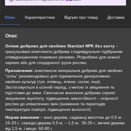
Опис
Характеристики
Відгуки про товар
Доставка
Опис
Осіннє добриво для хвойних Standart NPK без азоту
–
гранульовані комплексні добрива з індивідуально підібраним
співвідношенням поживних речовин. Розроблені для кожної
окремо або для спорідненої групи рослин.
Призначення:
комплексне мінеральне добриво для хвойних
“осінь” рекомендовано для підживлення декоративних
хвойних культур (туя, ялівець, ялини, сосни, інші).
Застосовується в осінній період, з метою їх зміцнення та
підготовки до зими. Своєчасне внесення добрива сприяє
зміцненню імунітету, підвищенню зимостійкості – опірності
рослин до кліматичних змін (зниження та перепадів
температури повітря, підвищення вологості).
Норми внесення
– малі дерева, саджанці висотою до 0,5 м.:
15-20 г.; середні дерева 0,5 м. – 1,5 м.: 30-35 г.; великі дерева
від 1,5 м. і вище: 60-80 г.