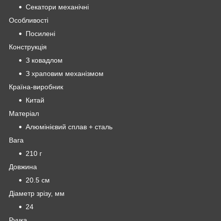
Секатори механічні
Особливості
Посилені
Конструкція
З ковадлом
З храповим механізмом
Країна-виробник
Китай
Матеріал
Алюмінієвий сплав + сталь
Вага
210 г
Довжина
20.5 см
Діаметр зрізу, мм
24
Ручка