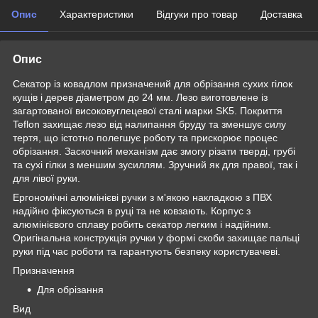
Опис
Характеристики
Відгуки про товар
Доставка
Опис
Секатор із ковадлом призначений для обрізання сухих гілок
кущів і дерев діаметром до 24 мм. Лезо виготовлене із
загартованої високовуглецевої сталі марки SK5. Покриття
Teflon захищає лезо від налипання бруду та зменшує силу
тертя, що істотно полегшує роботу та прискорює процес
обрізання. Заскочний механізм дає змогу різати тверді, грубі
та сухі гілки з меншим зусиллям. Зручний як для правої, так і
для лівої руки.
Ергономічні алюмінієві ручки з м'якою накладкою з ПВХ
надійно фіксуються в руці та не ковзають. Корпус з
алюмінієвого сплаву робить секатор легким і надійним.
Оригінальна конструкція ручки у формі скоби захищає пальці
руки під час роботи та гарантують безпеку користувачеві.
Призначення
Для обрізання
Вид