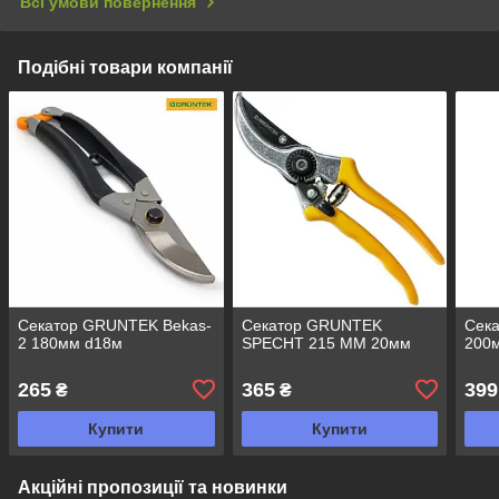
Всі умови повернення
Подібні товари компанії
Секатор GRUNTEK Bekas-
Секатор GRUNTEK
Сек
2 180мм d18м
SPECHT 215 ММ 20мм
200
265
365
399
₴
₴
Купити
Купити
Акційні пропозиції та новинки