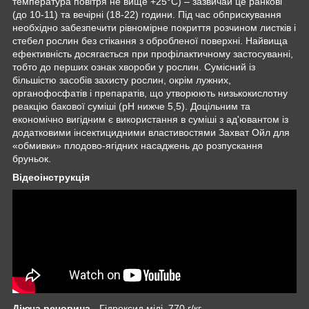
температура повітря не вище +25°С) – зазвичай це ранкові
(до 10-11) та вечірні (18-22) години. Під час обприскування
необхідно забезпечити рівномірне покриття розчином листків і
стебел рослин без стікання з обробленої поверхні. Найвища
ефективність досягається при профілактичному застосуванні,
тобто до перших ознак хвороби у рослин. Сумісний із
більшістю засобів захисту рослин, окрім лужних,
органофосфатів і препаратів, що утворюють низькокислотну
реакцію бакової суміші (рН нижче 5,5). Доцільним та
економічно вигідним є використання в суміші з ад'ювантом із
додатковими інсектицидними властивостями Захват Ойл для
«обмивки» плодово-ягідних насаджень до розпускання
бруньок.
Відеоінструкція
Дiюча речовина
- Гідроксид міді, 770 г/кг