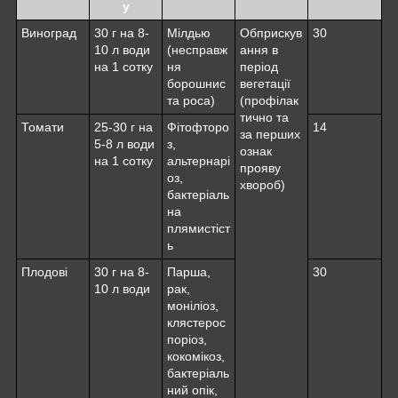
у
Виноград
30 г на 8-
Мілдью
Обприскув
30
10 л води
(несправж
ання в
на 1 сотку
ня
період
борошнис
вегетації
та роса)
(профілак
тично та
Томати
25-30 г на
Фітофторо
14
за перших
5-8 л води
з,
ознак
на 1 сотку
альтернарі
прояву
оз,
хвороб)
бактеріаль
на
плямистіст
ь
Плодові
30 г на 8-
Парша,
30
10 л води
рак,
моніліоз,
клястерос
поріоз,
кокомікоз,
бактеріаль
ний опік,