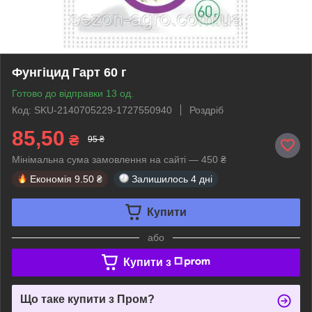
Фунгіцид Гарт 60 г
Готово до відправки 13 од.
Код: SKU-2140705229-1727550940
Роздріб
85,50
₴
95 ₴
Мінімальна сума замовлення на сайті — 450 ₴
Економія
9.50 ₴
Залишилось
4 дні
Купити
або
Купити з
Що таке купити з Пром?