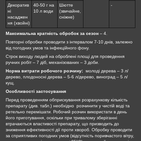
Декоратив
40-50 г на
Шютте
-
ні
10 л води
(звичайне,
насаджен
сніжне)
ня (хвойні)
Максимальна кратність обробок за сезон
– 4.
Повторні обробки проводити з інтервалом 7-10 днів, залежно
від погодних умов та інфекційного фону.
Строк виходу людей на оброблені площі для проведення
ручних робіт – 7 діб, механізованих – 3 доби.
Норма витрати робочого розчину:
молоді дерева – 3 л/
дерево, плодоносні дерева – 5-6 л/дерево, виноград – 5 л/
кущ.
Особливості застосування
Перед проведенням обприскування розрахункову кількість
препарату (див. табл.) необхідно розчинити у чистій воді та
ретельно перемішати. Робочий розчин використати в день
його приготування, оскільки при тривалому зберіганні
втрачаються властивості препарату, що призводить до
зниження ефективності дії проти хвороб. Обробку проводити
за сприятливих погодних умов (відсутність поривчастого вітру,