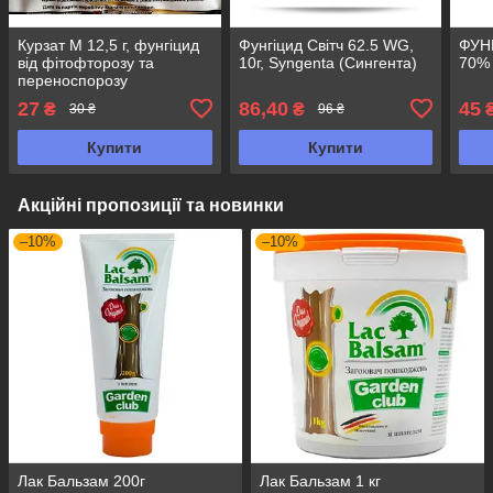
Курзат М 12,5 г, фунгіцид
Фунгіцид Світч 62.5 WG,
ФУН
від фітофторозу та
10г, Syngenta (Сингента)
70% 
переноспорозу
27
86,40
45
₴
₴
30 ₴
96 ₴
Купити
Купити
Акційні пропозиції та новинки
–10%
–10%
Лак Бальзам 200г
Лак Бальзам 1 кг