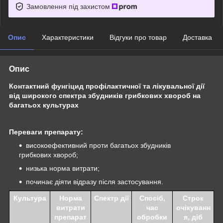
Замовлення під захистом
Опис
Характеристики
Відгуки про товар
Доставка
Опис
Контактний фунгіцид профілактичної та лікувальної дії
від широкого спектра збудників грибкових хвороб на
багатьох культурах
Переваги препарату:
високоефективний проти багатьох збудників
грибкових хвороб;
низька норма витрати;
починає діяти відразу після застосування.
Культура
Норма
Спектр дії
Спосіб,
Строк
витрати
час
очікуванн
препарат
обробки
я, діб