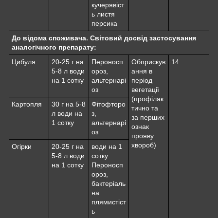
кучерявіст
ь листя
персика
До відома споживача. Світовий досвід застосування
аналогічного препарату:
Цибуля
20-25 г на
Пероносп
Обприскув
14
5-8 л води
ороз,
ання в
на 1 сотку
альтернарі
період
оз
вегетації
(профілак
Картопля
30 г на 5-8
Фітофторо
тично та
л води на
з,
за перших
1 сотку
альтернарі
ознак
оз
прояву
хвороб)
Огірки
20-25 г на
води на 1
5-8 л води
сотку
на 1 сотку
Пероносп
ороз,
бактеріаль
на
плямистіст
ь