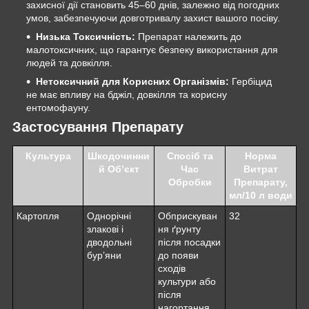
захисної дії становить 45–60 днів, залежно від погодних
умов, забезпечуючи довготривалу захист вашого посіву.
Низька Токсичність:
Препарат належить до
малотоксичних, що гарантує безпеку використання для
людей та довкілля.
Нетоксичний для Корисних Організмів:
Гербіцид
не має впливу на бджіл, довкілля та корисну
ентомофауну.
Застосування Препарату
Культура
Шкодочинни
Спосіб та
Норма
й Об’єкт
Час
Витрат
Обробки
Препарату,
мл/10 л води
Картопля
Однорічні
Обприскуван
32
злакові і
ня ґрунту
дводольні
після посадки
бур’яни
до появи
сходів
культури або
після
нагортання