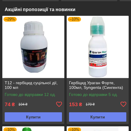
Акційні пропозиції та новинки
–29%
–10%
Т12 - гербіцид суцільної дії,
Гербіцид Ураган Форте,
100 мл
100мл, Syngenta (Сингента)
Готово до відправки 12 од.
Готово до відправки 5 од.
74
153
₴
₴
104 ₴
170 ₴
Купити
Купити
–10%
–10%