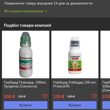
Повернення товару впродовж 14 днів за домовленістю
Всі умови повернення
Подібні товари компанії
Гербіцид Гезагард, 100мл,
Гербіцид Хлібодар,100 мл,
Герб
Syngenta (Сингента)
ProtectON
100м
(Син
108
135
153
₴
₴
120 ₴
150 ₴
Купити
Купити