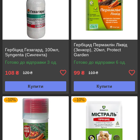
Гербіцид Пермаклін Ліквід
Гербіцид Гезагард, 100мл,
(Зенкор), 20мл, Protect
Syngenta (Сингента)
Garden
Готово до відправки 3 од.
Готово до відправки 6 од.
108
99
₴
₴
120 ₴
110 ₴
Купити
Купити
–10%
–10%