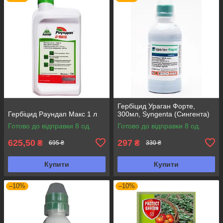
Гербіцид Ураган Форте,
Гербіцид Раундап Макс 1 л
300мл, Syngenta (Сингента)
Готово до відправки 8 од.
Готово до відправки 8 од.
625,50
297
₴
₴
695 ₴
330 ₴
Купити
Купити
–10%
–10%