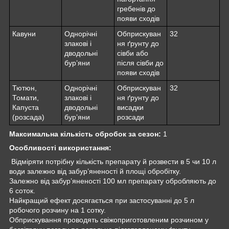
гребенів до
появи сходів
Кавуни
Однорічні
Обприскуван
32
злакові і
ня ґрунту до
дводольні
сівби або
бур’яни
після сівби до
появи сходів
Тютюн,
Однорічні
Обприскуван
32
Томати,
злакові і
ня ґрунту до
Капуста
дводольні
висадки
(розсада)
бур’яни
розсади
Максимальна кількість обробок за сезон:
1
Особливості використання:
Відміряти потрібну кількість препарату й розвести в 5 чи 10 л
води залежно від забур’яненості й площі обробітку.
Залежно від забур’яненості 100 мл препарату обробляють до
6 соток.
Найкращий ефект досягається при застосуванні до 5 л
робочого розчину на 1 сотку.
Обприскування проводять свіжоприготовленим розчином у