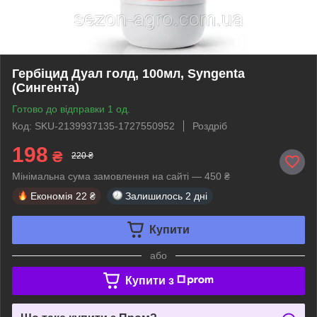
Гербіцид Дуал голд, 100мл, Syngenta
(Сингента)
Готово до відправки 1 од.
Код: SKU-2139937135-1727550952
Роздріб
198
₴
220 ₴
Мінімальна сума замовлення на сайті — 450 ₴
Економія
22 ₴
Залишилось
2 дні
Купити
або
Купити з