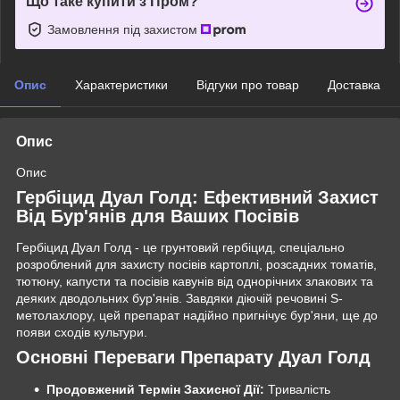
Що таке купити з Пром?
Замовлення під захистом
Опис
Характеристики
Відгуки про товар
Доставка
Опис
Опис
Гербіцид Дуал Голд: Ефективний Захист
Від Бур'янів для Ваших Посівів
Гербіцид Дуал Голд - це грунтовий гербіцид, спеціально
розроблений для захисту посівів картоплі, розсадних томатів,
тютюну, капусти та посівів кавунів від однорічних злакових та
деяких дводольних бур'янів. Завдяки діючій речовині S-
метолахлору, цей препарат надійно пригнічує бур'яни, ще до
появи сходів культури.
Основні Переваги Препарату Дуал Голд
Продовжений Термін Захисної Дії:
Тривалість