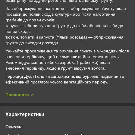
безвітряну погоду по ретельно підготовленому ґрунту.
Час обприскування: картопля — обприскування ґрунту після
посадки до появи сходів культури або після нагортання
гребенів до появи сходів;
кавуни — обприскування ґрунту до сівби або після сівби до
появи сходів;
тютюн, томати й капуста (тільки розсада) — обприскування
ґрунту до висадки розсади.
Уникайте просапування та рихлення ґрунту в міжряддях після
внесення гербіциду, щоб не зменшити його ефективність.
Рекомендується неглибока заробка (граблями) після
внесення гербіциду, якщо в ґрунті відсутня волога.
Гербіцид Дуал Голд - ваш захисник від бур'янів, надійний та
ефективний протягом усього вегетаційного періоду.
Приховати
Характеристики
Основні