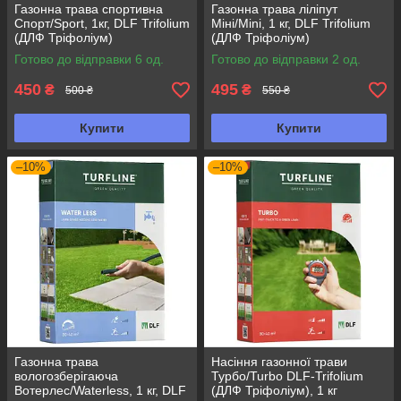
Газонна трава спортивна
Газонна трава ліліпут
Спорт/Sport, 1кг, DLF Trifolium
Міні/Mini, 1 кг, DLF Trifolium
(ДЛФ Тріфоліум)
(ДЛФ Тріфоліум)
Готово до відправки 6 од.
Готово до відправки 2 од.
450
495
₴
₴
500 ₴
550 ₴
Купити
Купити
–10%
–10%
Газонна трава
Насіння газонної трави
вологозберігаюча
Турбо/Turbo DLF-Trifolium
Вотерлес/Waterless, 1 кг, DLF
(ДЛФ Тріфоліум), 1 кг