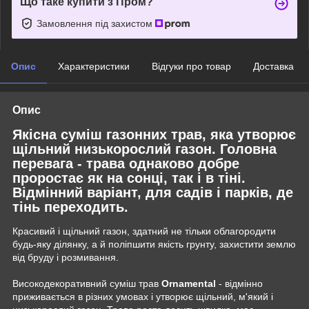
Що таке купити з Пром?
Замовлення під захистом
Опис
Характеристики
Відгуки про товар
Доставка
Опис
Якісна суміш газонних трав, яка утворює
щільний низькорослий газон. Головна
перевага - трава однаково добре
проростає як на сонці, так і в тіні.
Відмінний варіант, для садів і парків, де
тінь переходить.
Красивий і щільний газон, здатний не тільки облагородити
будь-яку ділянку, а й поліпшити якість грунту, захистити землю
від бруду і розмивання.
Високодекоративний суміш трав
Ornamental
- відмінно
приживається в різних умовах і утворює щільний, м'який і