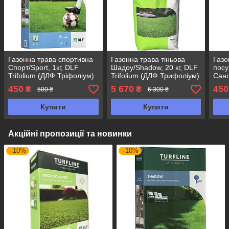
Газонна трава спортивна
Газонна трава тіньова
Газо
Спорт/Sport, 1кг, DLF
Шадоу/Shadow, 20 кг, DLF
посу
Trifolium (ДЛФ Тріфоліум)
Trifolium (ДЛФ Трифоліум)
Санш
DLF 
450
5 670
450
₴
₴
500 ₴
6 300 ₴
Три
Купити
Купити
Акційні пропозиції та новинки
–10%
–10%