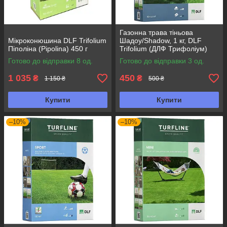
Газонна трава тіньова
Мікроконюшина DLF Trifolium
Шадоу/Shadow, 1 кг, DLF
Піполіна (Pipolina) 450 г
Trifolium (ДЛФ Трифоліум)
Готово до відправки 8 од.
Готово до відправки 3 од.
1 035
450
₴
₴
1 150 ₴
500 ₴
Купити
Купити
–10%
–10%