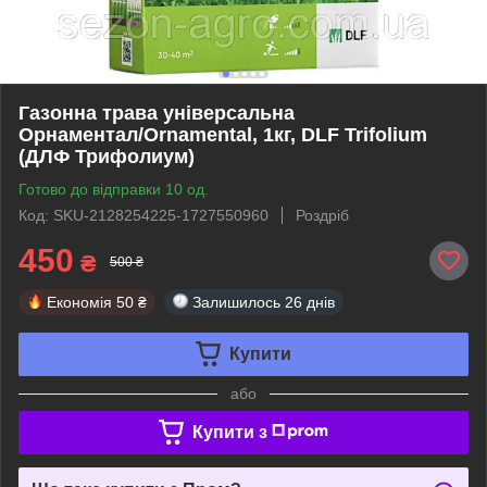
Газонна трава універсальна
Орнаментал/Ornamental, 1кг, DLF Trifolium
(ДЛФ Трифолиум)
Готово до відправки 10 од.
Код: SKU-2128254225-1727550960
Роздріб
450
₴
500 ₴
Економія
50 ₴
Залишилось
26 днів
Купити
або
Купити з