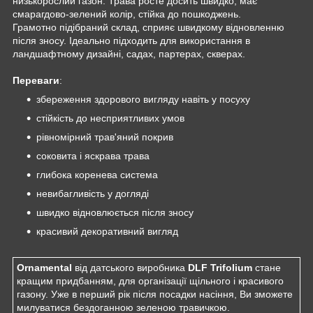
низькорослий газон. Трава росте досить швидко, має
смарагдово-зелений колір, стійка до пошкоджень.
Грамотно підібраний склад, сприяє швидкому відновленню
після зносу. Ідеально підходить для використання в
ландшафтному дизайні, садах, партерах, скверах.
Переваги
:
збереження здорового вигляду навіть у посуху
стійкість до несприятливих умов
рівномірний трав'яний покрив
соковита і яскрава трава
глибока коренева система
невибагливість у догляді
швидко відновлюється після зносу
красивий декоративний вигляд
Ornamental
від датського виробника
DLF Trifolium
стане
кращим придбанням, для організації щільного і красивого
газону. Уже в перший рік після посадки насіння, Ви зможете
милуватися бездоганною зеленою травичкою.