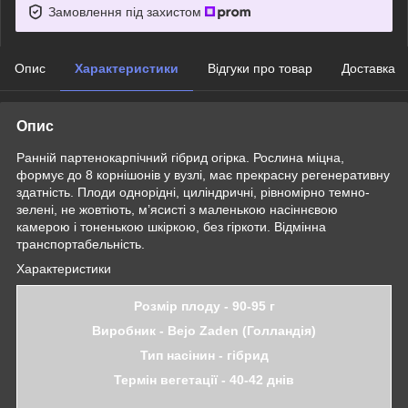
Замовлення під захистом
Опис
Характеристики
Відгуки про товар
Доставка
Опис
Ранній партенокарпічний гібрид огірка. Рослина міцна,
формує до 8 корнішонів у вузлі, має прекрасну регенеративну
здатність. Плоди однорідні, циліндричні, рівномірно темно-
зелені, не жовтіють, м’ясисті з маленькою насіннєвою
камерою і тоненькою шкіркою, без гіркоти. Відмінна
транспортабельність.
Характеристики
Розмір плоду - 90-95 г
Виробник - Bejo Zaden (Голландія)
Тип насінин - гібрид
Термін вегетації - 40-42 днів