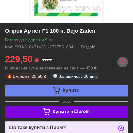
Огірок Артіст F1 100 н. Bejo Zaden
Готово до відправки 9 од.
Код: SKU-2104714251-1727551034
Роздріб
229,50
₴
255 ₴
Мінімальна сума замовлення на сайті — 450 ₴
Економія
25.50 ₴
Залишилось
26 днів
Купити
або
Купити з
Що таке купити з Пром?