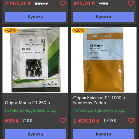
2 067,30
425,70
₴
₴
2 297 ₴
473 ₴
Купити
Купити
–10%
–10%
Огірок Кріспіна F1 1000 н.
Огірок Маша F1 250 н.
Nunhems Zaden
Готово до відправки 1 од.
Готово до відправки 2 од.
639
1 628,10
₴
₴
710 ₴
1 809 ₴
Купити
Купити