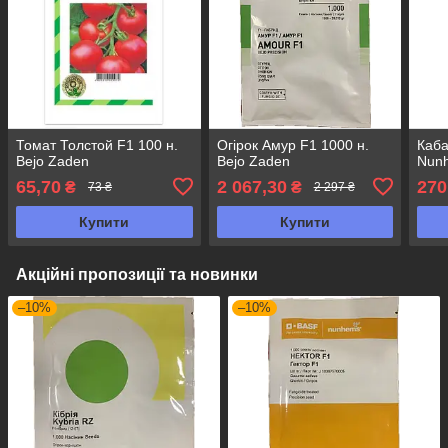
Томат Толстой F1 100 н.
Огірок Амур F1 1000 н.
Каба
Bejo Zaden
Bejo Zaden
Nun
65,70
2 067,30
270
₴
₴
73 ₴
2 297 ₴
Купити
Купити
Акційні пропозиції та новинки
–10%
–10%