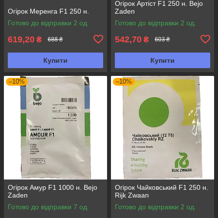
Огірок Артіст F1 250 н. Bejo
Огірок Меренга F1 250 н.
Zaden
Готово до відправки 2 од.
Готово до відправки 2 од.
619,20
542,70
₴
₴
688 ₴
603 ₴
Купити
Купити
–10%
–10%
Огірок Амур F1 1000 н. Bejo
Огірок Чайковський F1 250 н.
Zaden
Rijk Zwaan
Готово до відправки 7 од.
Готово до відправки 2 од.