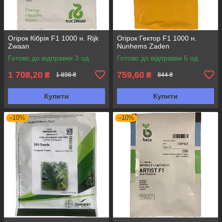
Огірок Кібрія F1 1000 н. Rijk
Огірок Гектор F1 1000 н.
Zwaan
Nunhems Zaden
Готово до відправки 3 од.
Готово до відправки 5 од.
1 708,20
759,60
₴
₴
1 898 ₴
844 ₴
Купити
Купити
–10%
–10%