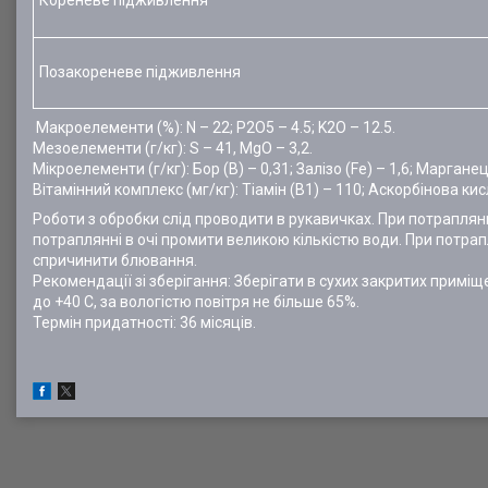
Кореневе підживлення
Позакореневе підживлення
Макроелементи (%): N – 22; P2О5 – 4.5; K2О – 12.5.
Мезоелементи (г/кг): S – 41, MgO – 3,2.
Мікроелементи (г/кг): Бор (В) – 0,31; Залізо (Fe) – 1,6; Марганец
Вітамінний комплекс (мг/кг): Тіамін (В1) – 110; Аскорбінова кис
Роботи з обробки слід проводити в рукавичках. При потраплянн
потраплянні в очі промити великою кількістю води. При потрап
спричинити блювання.
Рекомендації зі зберігання: Зберігати в сухих закритих приміщен
до +40 С, за вологістю повітря не більше 65%.
Термін придатності: 36 місяців.