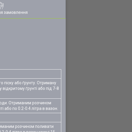
ля замовлення
го піску або ґрунту. Отриману
 відкритому ґрунті або під 7-8
 води. Отриманим розчином
і або по 0.2-0.4 літра в вазон.
триманим розчином поливати