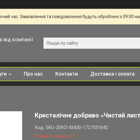
бочий час. Замовлення та повідомлення будуть оброблені з 09:00 н
в від компанії
уги
Про нас
Контакти
Доставка і оплата
Кристалічне добриво «Чистий лист
Код:
SKU-2092143430-1727551042
Немає в наявності