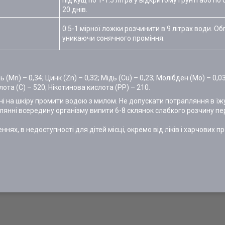
під кущ по 1-1.5 літра у відкритому ґрунті або по 
20 днів.
0.5-1 мірної ложки розчинити в 9 літрах води. Об
уникаючи сонячного проміння.
ь (Мn) – 0,34; Цинк (Zn) – 0,32; Мідь (Cu) – 0,23; Молібден (Мо) – 0,03
лота (С) – 520; Нікотинова кислота (РР) – 210.
і на шкіру промити водою з милом. Не допускати потрапляння в їжу
лянні всередину організму випити 6-8 склянок слабкого розчину пер
нях, в недоступності для дітей місці, окремо від ліків і харчових п