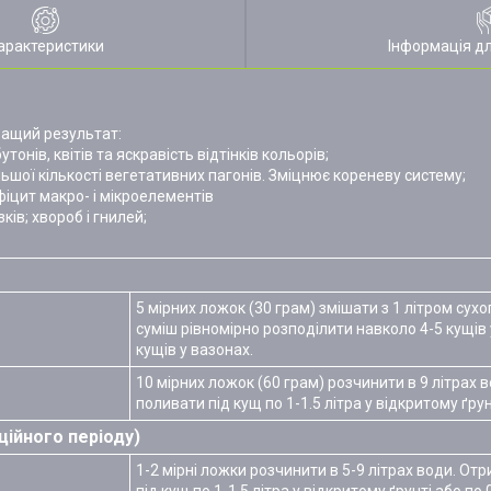
арактеристики
Інформація д
ащий результат:
тонів, квітів та яскравість відтінків кольорів;
ьшої кількості вегетативних пагонів. Зміцнює кореневу систему;
іцит макро- і мікроелементів
ів; хвороб і гнилей;
5 мірних ложок (30 грам) змішати з 1 літром сухо
суміш рівномірно розподілити навколо 4-5 кущів у
кущів у вазонах.
10 мірних ложок (60 грам) розчинити в 9 літрах
поливати під кущ по 1-1.5 літра у відкритому ґрунт
ційного періоду)
1-2 мірні ложки розчинити в 5-9 літрах води. О