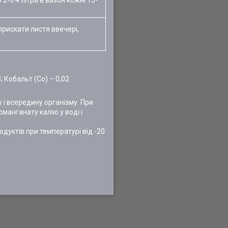
0.2-0.4 літра в вазон кожні 15-
прискати листя ввечері,
; Кобальт (Со) – 0,02.
 і всередину організму. При
манганату калію у воді і
родуктів при температурі від -20