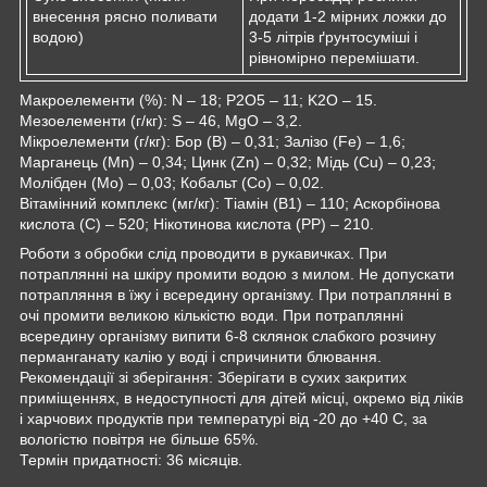
внесення рясно поливати
додати 1-2 мірних ложки до
водою)
3-5 літрів ґрунтосуміші і
рівномірно перемішати.
Макроелементи (%): N – 18; P2О5 – 11; K2О – 15.
Мезоелементи (г/кг): S – 46, MgO – 3,2.
Мікроелементи (г/кг): Бор (В) – 0,31; Залізо (Fe) – 1,6;
Марганець (Мn) – 0,34; Цинк (Zn) – 0,32; Мідь (Cu) – 0,23;
Молібден (Мо) – 0,03; Кобальт (Со) – 0,02.
Вітамінний комплекс (мг/кг): Тіамін (В1) – 110; Аскорбінова
кислота (С) – 520; Нікотинова кислота (РР) – 210.
Роботи з обробки слід проводити в рукавичках. При
потраплянні на шкіру промити водою з милом. Не допускати
потрапляння в їжу і всередину організму. При потраплянні в
очі промити великою кількістю води. При потраплянні
всередину організму випити 6-8 склянок слабкого розчину
перманганату калію у воді і спричинити блювання.
Рекомендації зі зберігання: Зберігати в сухих закритих
приміщеннях, в недоступності для дітей місці, окремо від ліків
і харчових продуктів при температурі від -20 до +40 С, за
вологістю повітря не більше 65%.
Термін придатності: 36 місяців.