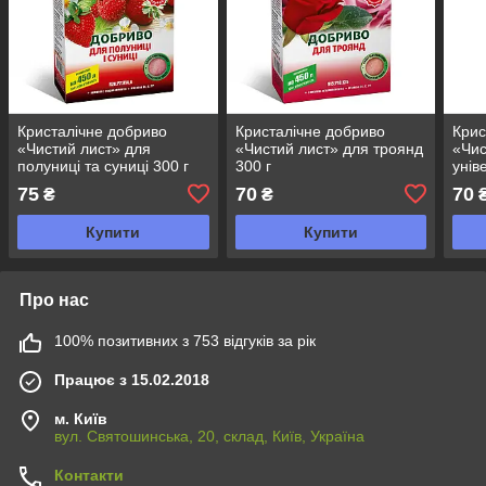
Кристалічне добриво
Кристалічне добриво
Крис
«Чистий лист» для
«Чистий лист» для троянд
«Чис
полуниці та суниці 300 г
300 г
унів
горо
75
70
70
₴
₴
Купити
Купити
Про нас
100% позитивних з 753 відгуків за рік
Працює з 15.02.2018
м. Київ
вул. Святошинська, 20, склад, Київ, Україна
Контакти