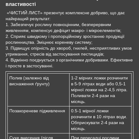
властивості
«ЧИСТИЙ ЛИСТ» презентує комплексне добриво, що дає
найкращий результат:
1. Забезпечує рослину повноцінним, безперервним
живленням, компенсує дефіцит макро- і мікроелементів;
2. Сприяє швидкому і пропорційному зростанню продукції
рослинництва. Зміцнює кореневу систему;
3. Підвищує опірність до хвороб, гнилей, несприятливих умов
утримання, стресів від застосування пестицидів;
4. Відмінно поєднується з органічними добривами. Ефективне
і просте в застосуванні.
Полив (залежно від
1-2 мірних ложки розчинити
виснаження ґрунту)
в 5-9 літрах води або 0,5-1
мірної ложки на 2-4,5 літра.
Поливати 2-4 рази на
місяць.
Позакореневе підживлення
0.5-1 мірної ложки
розчинити в 10 літрах води.
Обприскувати 2-4 рази на
місяць.
Сухе внесення (після
При пересадці рослини