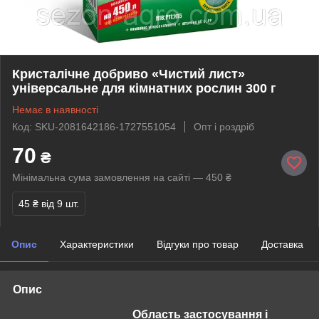
Кристалічне добриво «Чистий лист»
універсальне для кімнатних рослин 300 г
Немає в наявності
Код: SKU-2081642186-1727551054
Опт і роздріб
70
₴
Мінімальна сума замовлення на сайті — 450 ₴
45 ₴
від 9 шт.
Опис
Характеристики
Відгуки про товар
Доставка
Опис
Область застосування і