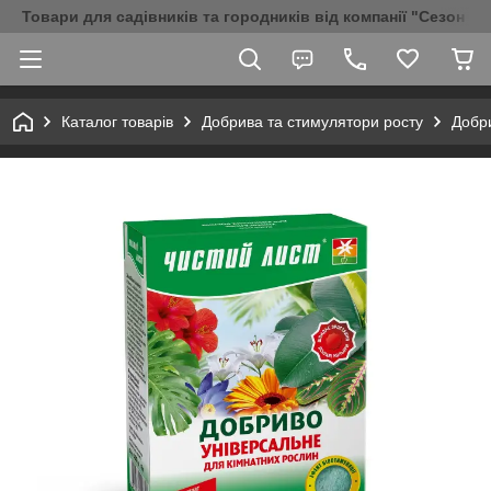
Товари для садівників та городників від компанії "Сезон Аг
Каталог товарів
Добрива та стимулятори росту
Добр