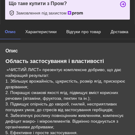
Що таке купити з Пром?
Замовлення під захистом
Опис
Характеристики
Відгуки про товар
Доставка
Опис
Область застосування і властивості
«ЧИСТИЙ ЛИСТ» презентує комплексне добриво, що дає
найкращий результат:
1. Збільшує врожайність, цукристість, розмір ягід, прискорює
дозрівання;
2. Покращує смакові якості ягід, підвищує вміст корисних
речовин (вітаміни, фруктоза, пектин та ін.);
3. Підвищує опірність до хвороб, гнилей, несприятливих
погодних умов, до стресів від застосування гербіцидів;
4. Забезпечує рослину повноцінним живленням, компенсує
дефіцит макро- і мікроелементів. Відмінно поєднується з
органічними добривами;
5. Ефективне і просте застосування.