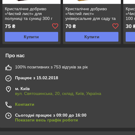
Кристалічне добриво
Кристалічне добриво
Крис
«Чистий лист» для
«Чистий лист»
«Чис
полуниці та суниці 300 г
універсальне для саду та
100 
городу 300 г
75
70
30
₴
₴
Купити
Купити
Про нас
100% позитивних з 753 відгуків за рік
Працює з 15.02.2018
м. Київ
вул. Святошинська, 20, склад, Київ, Україна
Контакти
Сьогодні працює з 09:00 до 16:00
Показати весь графік роботи