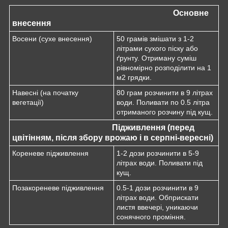
Основне
внесення
Восени (сухе внесення)
50 грамів змішати з 1-2
літрами сухого піску або
ґрунту. Отриману суміш
рівномірно розподілити на 1
м2 грядки.
Навесні (на початку
80 грам розчинити в 9 літрах
вегетації)
води. Поливати по 0.5 літра
отриманого розчину під кущ.
Підживлення (перед
цвітінням, після збору врожаю і в серпні-вересні)
Кореневе підживлення
1-2 дози розчинити в 5-9
літрах води. Поливати під
кущ.
Позакореневе підживлення
0.5-1 дози розчинити в 9
літрах води. Обприскати
листя ввечері, уникаючи
сонячного проміння.