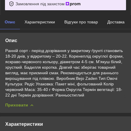
Замовлення під захистом
Опис
Характеристики
Відгуки про товар
Доставка
Опис
Ранній сорт - період дозрівання у закритому ґрунті становить
18-20 днів, у відкритому – 20-22. Коренеплід округлої форми,
яскраво-червоного кольору, діаметром 4-5 см. М'якуш білий,
хрусткий. Бадилля коротка. Довгий час зберігає товарний
вигляд, має приємний смак. Рекомендується для раннього
вирощування під плівкою. Виробник:Bejo Zaden Тип:Овочі
Культура: Редіс Упаковка: Пакет міні, фольгований Колір
червоний Маса: 35-40 г Форма:Округла Термін вегетації: 18-
22 дні Термін дозрівання: Ранньостиглий
Приховати
Характеристики