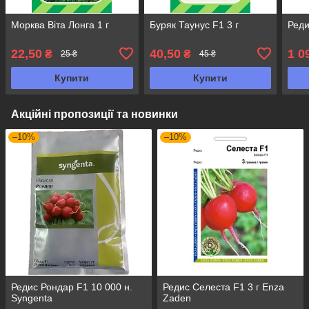
Морква Віта Лонга 1 г
Буряк Таунус F1 3 г
Реди
22,50
40,50
1 0
₴
₴
25 ₴
45 ₴
Купити
Купити
Акційні пропозиції та новинки
–10%
–10%
Редис Рондар F1 10 000 н.
Редис Селеста F1 3 г Enza
Syngenta
Zaden