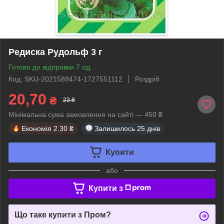
Редиска Рудольф 3 г
Готово до відправки 7 од.
Код: SKU-2021588474-1727551112
Роздріб
20,70
₴
23 ₴
Мінімальна сума замовлення на сайті — 450 ₴
Економія
2.30 ₴
Залишилось
25 днів
Купити
або
Купити з
Що таке купити з Пром?