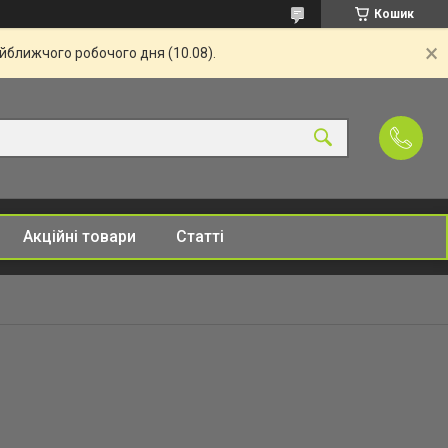
Кошик
айближчого робочого дня (10.08).
Акційні товари
Статті
n