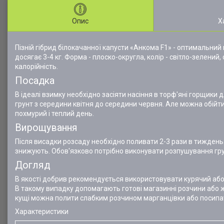
Опис
Х
Пізній гібрид білокачанної капусти «Анкома F1» - оптимальний
досягає 3-4 кг. Форма - плоско-округла, колір - світло-зелений,
калорійність.
Посадка
В ідеалі взимку необхідно засіяти насіння в торф'яні горщики
грунт з середини квітня до середини червня. Але можна обійт
похмурий і теплий день.
Вирощування
Після висадки розсаду необхідно поливати 2-3 рази в тиждень
знижують. Обов'язково потрібно виконувати розпушування грун
Догляд
В якості добрив рекомендується використовувати курячий або к
В такому випадку допомагають готові магазинні розчини або 
кущі можна полити слабким розчином марганцівки або посип
Характеристики