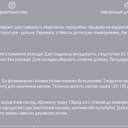
арактеристики
Інформація д
 варіант для тривалого зберігання, переробки і продажу на відкрит
 структура - щільна. Переваги: стійкість до посухи і захворювань, ба
 для отримання розсади. Далі саджанці висаджують з відступом 25-
ися і без розсади. Для посадки обирають сонячну ділянку. Процед
. До формування головки полив повинен бути рясним: 2 відра на лун
ту для насичення киснем. Технічна зрілість настає через 120-130 д
оров'ячий послід, сброжену траву. Гібрид хоч і стійкий до захворю
ж народні методи (настоянка часнику, кропиви або кульбаби). Для
ати землю навколо деревною золою.