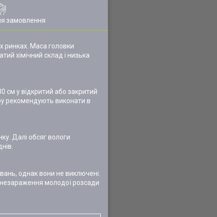
ля замовлення
их ринках. Маса головки
гатий хімічний склад і низька
30 см у відкритий або закритий
уру рекомендують виконати в
ку. Далі обсяг вологи
нів.
вань, однак вони не виключені.
 знезараження молодої розсади