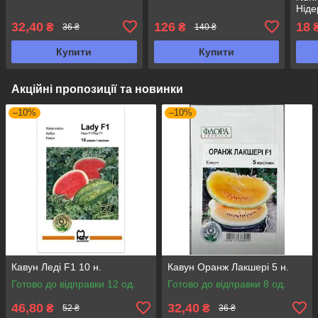
Нід
32,40
126
18
₴
₴
36 ₴
140 ₴
Купити
Купити
Акційні пропозиції та новинки
–10%
–10%
Кавун Леді F1 10 н.
Кавун Оранж Лакшері 5 н.
Готово до відправки 12 од.
Готово до відправки 8 од.
46,80
32,40
₴
₴
52 ₴
36 ₴