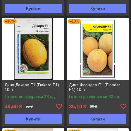
Купити
Купити
–10%
–10%
Диня Дакаро F1 (Dakaro F1)
Диня Фландер F1 (Flander
10 н
F1) 10 н
Готово до відправки 33 од.
Готово до відправки 30 од.
49,50
35,10
₴
₴
55 ₴
39 ₴
Купити
Купити