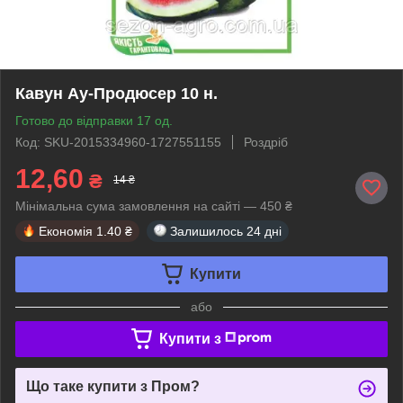
Кавун Ау-Продюсер 10 н.
Готово до відправки 17 од.
Код: SKU-2015334960-1727551155
Роздріб
12,60
₴
14 ₴
Мінімальна сума замовлення на сайті — 450 ₴
Економія
1.40 ₴
Залишилось
24 дні
Купити
або
Купити з
Що таке купити з Пром?