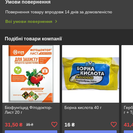
Умови повернення
Повернення товару впродовж 14 днів за домовленістю
Всі умови повернення
Подібні товари компанії
Біофунгіцид Фітодоктор-
Борна кислота 40 г
Герб
Лист 20 г
г + 
31,50
16
41,
₴
₴
35 ₴