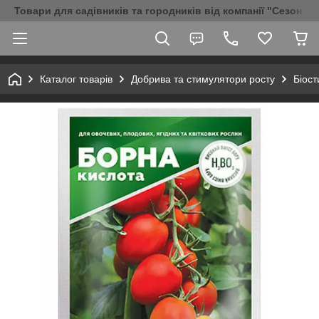
Товари для садівників та городників від компанії "Сезон Аг
Каталог товарів
Добрива та стимулятори росту
Біос