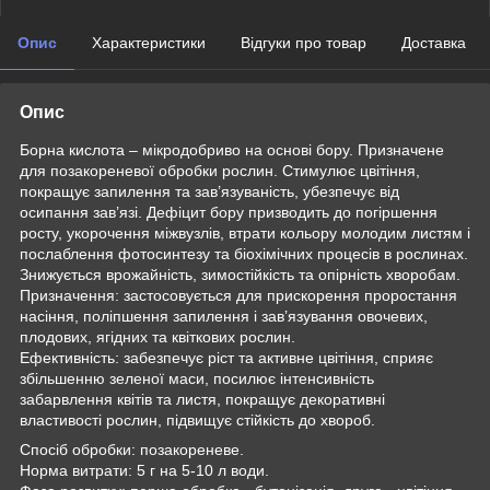
Опис
Характеристики
Відгуки про товар
Доставка
Опис
Борна кислота – мікродобриво на основі бору. Призначене
для позакореневої обробки рослин. Стимулює цвітіння,
покращує запилення та зав’язуваність, убезпечує від
осипання зав’язі. Дефіцит бору призводить до погіршення
росту, укорочення міжвузлів, втрати кольору молодим листям і
послаблення фотосинтезу та біохімічних процесів в рослинах.
Знижується врожайність, зимостійкість та опірність хворобам.
Призначення: застосовується для прискорення проростання
насіння, поліпшення запилення і зав’язування овочевих,
плодових, ягідних та квіткових рослин.
Ефективність: забезпечує ріст та активне цвітіння, сприяє
збільшенню зеленої маси, посилює інтенсивність
забарвлення квітів та листя, покращує декоративні
властивості рослин, підвищує стійкість до хвороб.
Спосіб обробки: позакореневе.
Норма витрати: 5 г на 5-10 л води.