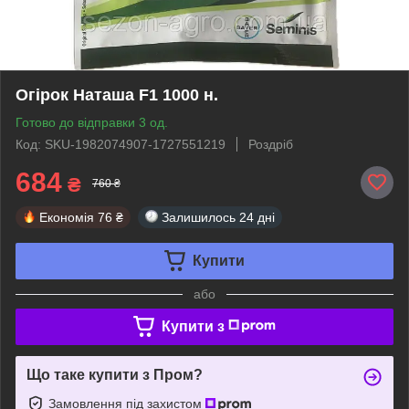
Огірок Наташа F1 1000 н.
Готово до відправки 3 од.
Код: SKU-1982074907-1727551219
Роздріб
684
₴
760 ₴
Економія
76 ₴
Залишилось
24 дні
Купити
або
Купити з
Що таке купити з Пром?
Замовлення під захистом