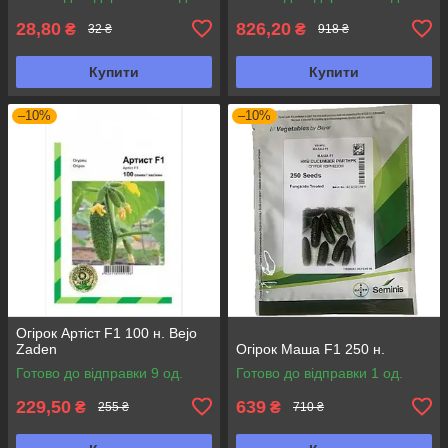
28,80
826,20
₴
₴
32 ₴
918 ₴
Купити
Купити
–10%
–10%
Огірок Артіст F1 100 н. Bejo
Zaden
Огірок Маша F1 250 н.
Готово до відправки 9 од.
Готово до відправки 1 од.
229,50
639
₴
₴
255 ₴
710 ₴