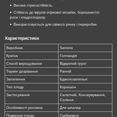
Висока стресостійкість.
Стійкість до вірусів огіркової мозаїки, борошнистої
роси і кладоспоріозу.
Використовується для свіжого ринку і переробки.
Характеристики
Виробник
Seminis
Країна
Голландія
Спосіб вирощування
Відкритий грунт
Термін дозрівання
Ранній
Запилення
Бджолозапильні
Тип плоду
Корнішон
Застосування
Салатний, Консервування,
Соління
Особливості рослини
Для шпалер
Поверхня плоду
Горбкувата