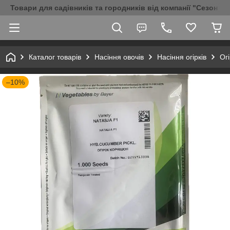
Товари для садівників та городників від компанії "Сезон Аг
Каталог товарів
Насіння овочів
Насіння огірків
Ог
–10%