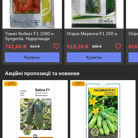
Томат Бобкат F1 1000 н.
Огірок Меренга F1 250 н.
Огір
Syngenta, Нідерланди
741,60
619,20
826
₴
₴
824 ₴
688 ₴
Купити
Купити
Акційні пропозиції та новинки
–10%
–10%