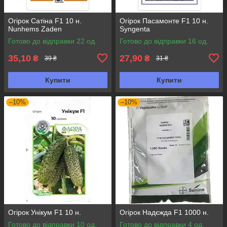
Огірок Сатіна F1 10 н.
Огірок Пасамонте F1 10 н.
Nunhems Zaden
Syngenta
Готово до відправки 22 од.
Готово до відправки 16 од.
35,10
27,90
₴
₴
39 ₴
31 ₴
Купити
Купити
–10%
–10%
Огірок Унікум F1 10 н.
Огірок Надєжда F1 1000 н.
Готово до відправки 10 од.
Готово до відправки 4 од.