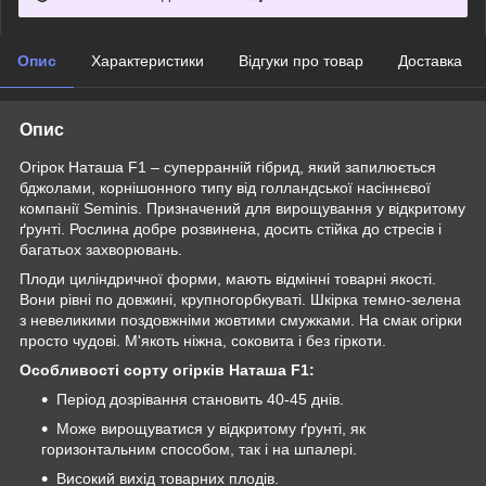
Опис
Характеристики
Відгуки про товар
Доставка
Опис
Огірок Наташа F1 – суперранній гібрид, який запилюється
бджолами, корнішонного типу від голландської насіннєвої
компанії Seminis. Призначений для вирощування у відкритому
ґрунті. Рослина добре розвинена, досить стійка до стресів і
багатьох захворювань.
Плоди циліндричної форми, мають відмінні товарні якості.
Вони рівні по довжині, крупногорбкуваті. Шкірка темно-зелена
з невеликими поздовжніми жовтими смужками. На смак огірки
просто чудові. М'якоть ніжна, соковита і без гіркоти.
Особливості сорту огірків Наташа F1:
Період дозрівання становить 40-45 днів.
Може вирощуватися у відкритому ґрунті, як
горизонтальним способом, так і на шпалері.
Високий вихід товарних плодів.