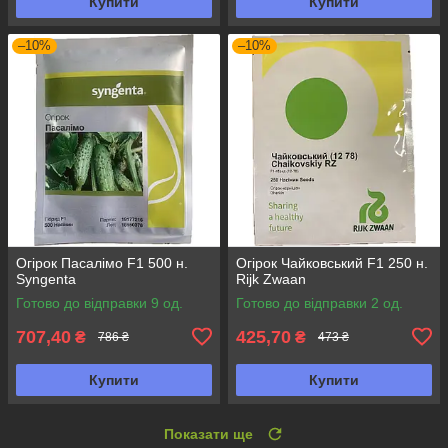
Купити
Купити
–10%
–10%
Огірок Пасалімо F1 500 н.
Огірок Чайковський F1 250 н.
Syngenta
Rijk Zwaan
Готово до відправки 9 од.
Готово до відправки 2 од.
707,40
425,70
₴
₴
786 ₴
473 ₴
Купити
Купити
Показати ще