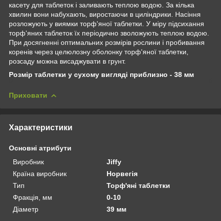
касету для таблеток і заливають теплою водою. За кілька
хвилин вони набухають, виростаючи в циліндрики. Насіння
розложують у виямки торф'яної таблетки. У міру підсихання
торф'яних таблеток їх періодично зволожують теплою водою.
При досягненні оптимальних розмірів рослини і пробивання
коренів через целюлозну оболонку торф'яної таблетки,
розсаду можна висаджувати в грунт.
Розмір таблетки у сухому вигляді приблизно - 38 мм
Приховати
Характеристики
Основні атрибути
Виробник
Jiffy
Країна виробник
Норвегія
Тип
Торф'яні таблетки
Фракція, мм
0-10
Діаметр
39 мм