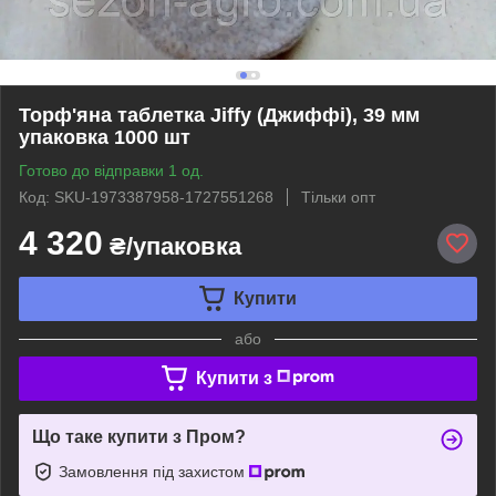
Торф'яна таблетка Jiffy (Джиффі), 39 мм
упаковка 1000 шт
Готово до відправки 1 од.
Код: SKU-1973387958-1727551268
Тільки опт
4 320
₴/упаковка
Купити
або
Купити з
Що таке купити з Пром?
Замовлення під захистом