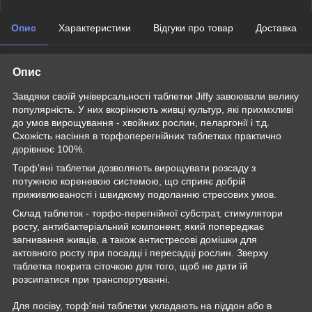
Опис
Характеристики
Відгуки про товар
Доставка
Опис
Завдяки своїй універсальності таблетки Jiffy завоювали велику
популярність. У них вкорінюють живці культур, які прихмхливі
до умов вирощування - хвойних рослин, пеларгонії і т.д.
Схожість насіння в торфоперегнійних таблетках практично
дорівнює 100%.
Торф'яні таблетки дозволяють вирощувати розсаду з
потужною кореневою системою, що сприяє добрій
приживлюваності і швидкому подоланню стресових умов.
Склад таблеток - торфо-перегнійної субстрат, стимулятори
росту, антибактеріальний компонент, який попереджає
загнивання живців, а також антистресові домішки для
актовного росту при посадці і пересадці рослин. Зверху
таблетка покрита сіточкою для того, щоб не дати їй
розсипатися при транспортуванні.
Для посіву, торф'яні таблетки укладають на піддон або в