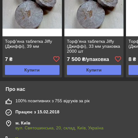
Торф'яна таблетка Jiffy
Торф'яна таблетка Jiffy
Торф
(Джиффі), 39 мм
(Джиффі), 33 мм упаковка
(Джи
2000 шт
7
7 500
8
₴
₴/упаковка
₴
Купити
Купити
Про нас
100% позитивних з 755 відгуків за рік
Працює з 15.02.2018
м. Київ
вул. Святошинська, 20, склад, Київ, Україна