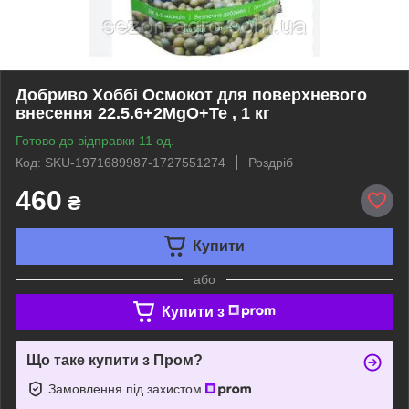
Добриво Хоббі Осмокот для поверхневого
внесення 22.5.6+2MgO+Те , 1 кг
Готово до відправки 11 од.
Код: SKU-1971689987-1727551274
Роздріб
460
₴
Купити
або
Купити з
Що таке купити з Пром?
Замовлення під захистом