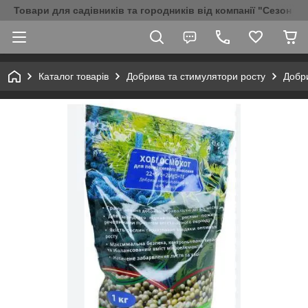
Товари для садівників та городників від компанії "Сезон Аг
Каталог товарів
Добрива та стимулятори росту
Добри