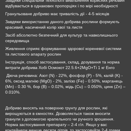
Завдяки спеціальній технології вивільнення корисних речовин
відбувається в однакових пропорціях і по мірі необхідності
Гранульоване добриво має тривалість дії - 4-5 місяців
Завдяки використанню даного добрива рослини формують
красивий, насичений колір хвої та листя
Засіб абсолютно безпечний для культур та навколишнього
середовища
Живлення сприяє формуванню здорової кореневої системи
та листового апарату рослин
Інструкція, спосіб застосування, склад, дозування та норма
витрати добрива Хобі Осмокот 22.5.6+2MgO+Ті 1 кг Енго
Діюча речовина: Азот (N) - 22%, фосфор (P) - 5%, калій (K) -
6%, оксид магнію (MgO) - 2%, залізо (Fe) - 0.50%, марганець
(Mn) - 0.30 %, бор (B) – 0.02%, мідь (Cu) – 0.050%, цинк (Zn) –
0.010%.
Добриво вносять на поверхню грунту для рослин, які
вирощуються в ємностях. Дозволяється також вносити
гранули з допомогою крапельного чи ручного зрошення.
Норма застосування препарату – 2-4 г/л. Якщо у вас
контейнери менше десяти літрів, то застосовуйте 2-4 грами