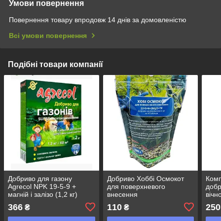
Умови повернення
Повернення товару впродовж 14 днів за домовленістю
Всі умови повернення
Подібні товари компанії
Добриво для газону
Добриво Хоббі Осмокот
Комп
Agrecol NPK 19-5-9 +
для поверхневого
добр
магній і залізо (1,2 кг)
внесення
вічн
22.5.6+2MgO+Те , 200 г
Ferti
366
110
250
₴
₴
5.15