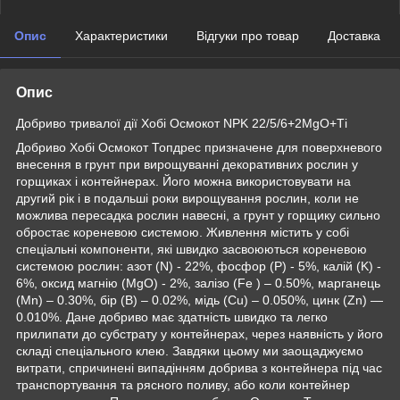
Опис
Характеристики
Відгуки про товар
Доставка
Опис
Добриво тривалої дії Хобі Осмокот NPK 22/5/6+2MgO+Ті
Добриво Хобі Осмокот Топдрес призначене для поверхневого
внесення в грунт при вирощуванні декоративних рослин у
горщиках і контейнерах. Його можна використовувати на
другий рік і в подальші роки вирощування рослин, коли не
можлива пересадка рослин навесні, а грунт у горщику сильно
обростає кореневою системою. Живлення містить у собі
спеціальні компоненти, які швидко засвоюються кореневою
системою рослин: азот (N) - 22%, фосфор (P) - 5%, калій (K) -
6%, оксид магнію (MgO) - 2%, залізо (Fe ) – 0.50%, марганець
(Mn) – 0.30%, бір (B) – 0.02%, мідь (Cu) – 0.050%, цинк (Zn) —
0.010%. Дане добриво має здатність швидко та легко
прилипати до субстрату у контейнерах, через наявність у його
складі спеціального клею. Завдяки цьому ми заощаджуємо
витрати, спричинені випадінням добрива з контейнера під час
транспортування та рясного поливу, або коли контейнер