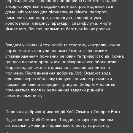
перекидається. Пролонговане добриво Осмокот Топдрес
використовується в садових центрах, розплідниках та в
домашніх умовах для підживлення фікуса, папороті,
лимонника, монстери, аспарагуса, хлорофитума,
хрестовника, кипарису, араукарії, спатифілума, мирта
кімнатного, бонсая, пальми та багатьох інших рослин.
Завдяки унікальній технології та строгому контролю, кожна
партія містить гранули однакової якості з однаковим
співвідношенням поживних речовин та тривалістю дії. Кожна
гранула покрита органічною напівпроникною оболонкою з
біорозкладної смоли, отриманої з рослинних жирів та
полімеру. Після внесення добрива Хобі Осмокот вода
проникає через оболонку гранули і починає розчиняти
поживні речовини всередині гранули. Вибір компонентів
починається після їх розчинення завдяки різниці в
осмотичному тиску.
Переваги добрива тривалої дії Хобі Осмокот Топдрес Енго
Підживлення Хобі Осмокот Топдрес створює рослинам
оптимальні умови для правильного росту та розвитку