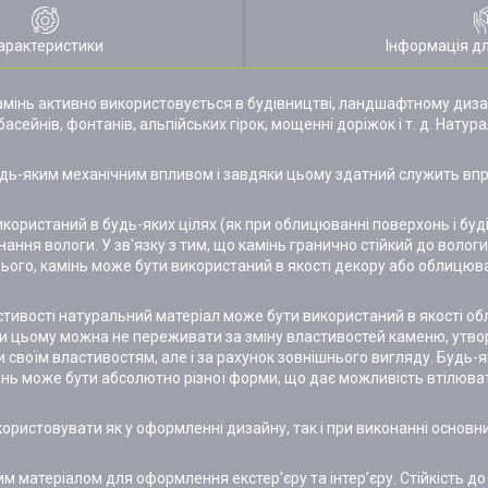
арактеристики
Інформація д
інь активно використовується в будівництві, ландшафтному дизайні
сейнів, фонтанів, альпійських гірок, мощенні доріжок і т. д. Нату
удь-яким механічним впливом і завдяки цьому здатний служить вп
ористаний в будь-яких цілях (як при облицюванні поверхонь і будів
ня вологи. У зв'язку з тим, що камінь гранично стійкий до волог
 цього, камінь може бути використаний в якості декору або облицю
астивості натуральний матеріал може бути використаний в якості 
 цьому можна не переживати за зміну властивостей каменю, утворе
 своїм властивостям, але і за рахунок зовнішнього вигляду. Будь-
мінь може бути абсолютно різної форми, що дає можливість втілюват
ористовувати як у оформленні дизайну, так і при виконанні основни
м матеріалом для оформлення екстер'єру та інтер’єру. Стійкість до