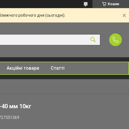
Кошик
ближчого робочого дня (сьогодні).
Акційні товари
Статті
-40 мм 10кг
727551369