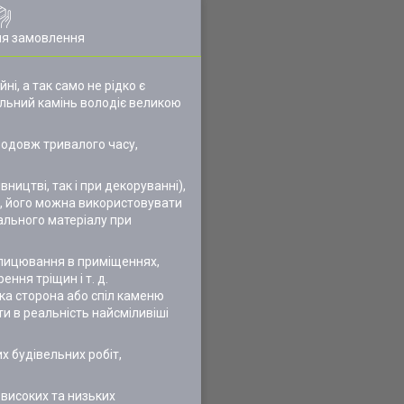
ля замовлення
, а так само не рідко є
ральний камінь володіє великою
родовж тривалого часу,
ництві, так і при декоруванні),
и, його можна використовувати
вального матеріалу при
облицювання в приміщеннях,
ння тріщин і т. д.
яка сторона або спіл каменю
и в реальність найсміливіші
х будівельних робіт,
 високих та низьких