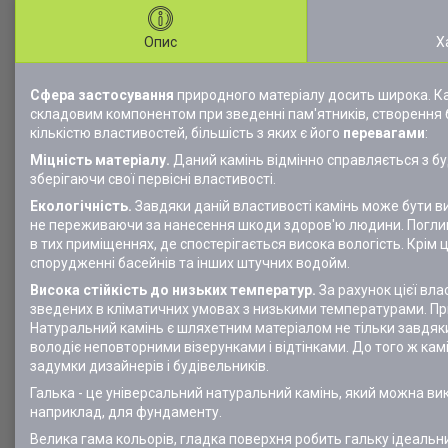
Опис
Х
Сфера застосування
природного матеріалу досить широка. Кам
складовим компонентом при зведенні пам'ятників, створення ба
кількістю властивостей, більшість з яких є його
перевагами
:
Міцність матеріалу.
Даний камінь відмінно справляється з б
зберігаючи свої первісні властивості.
Екологічність.
Завдяки даній властивості камінь може бути вик
не переживаючи за нанесення шкоди здоров'ю людини. Поглинан
в тих приміщеннях, де спостерігається висока вологість. Крім
спорудженні басейнів та інших штучних водойм.
Висока стійкість до низьких температур.
За рахунок цієї вл
зведених в кліматичних умовах з низькими температурами. При
Натуральний камінь є шляхетним матеріалом не тільки завдяки
володіє неповторними візерунками і відтінками. До того ж ка
задумки дизайнерів і будівельників.
Галька - це універсальний натуральний камінь, який можна вик
наприклад, для фундаменту.
Велика гама кольорів, гладка поверхня робить гальку ідеальни