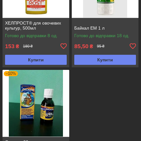
ХЕЛПРОСТ® для овочевих
культур, 500мл
Байкал ЕМ 1 л
Готово до відправки 8 од.
Готово до відправки 18 од.
153
85,50
₴
₴
180 ₴
95 ₴
Купити
Купити
–10%