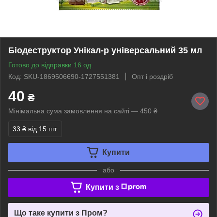
Біодеструктор Унікал-р універсальний 35 мл
Готово до відправки 16 од.
Код: SKU-1869506690-1727551381
Опт і роздріб
40
₴
Мінімальна сума замовлення на сайті — 450 ₴
33 ₴
від 15 шт.
Купити
або
Купити з
Що таке купити з Пром?