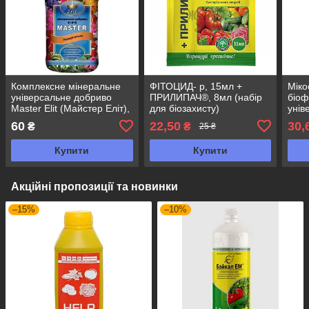
Комплексне мінеральне
ФІТОЦИД- р, 15мл +
Міко
універсальне добриво
ПРИЛИПАЧ®, 8мл (набір
біоф
Master Elit (Майстер Еліт),
для біозахисту)
унів
300мл
60
22,50
30,
₴
₴
25 ₴
Купити
Купити
Акційні пропозиції та новинки
–15%
–10%