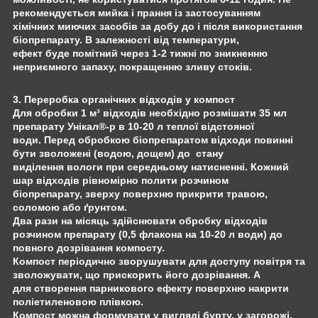
рекомендується мийка і прання із застосуванням
хімічних миючих засобів за добу до і після використання
біопрепарату. В залежності від температури,
ефект буде помітний через 1-2 тижні по зникненню
неприємного запаху, покращенню зливу стоків.
3. Переробка органічних відходів у компост
Для обробки 1 м³ відходів необхідно розмішати 35 мл
препарату Унікал®-р в 10-20 л теплої відстояної
води. Перед обробкою біопрепаратом відходи повинні
бути зволожені (водою, дощем) до стану
виділення вологи при середньому натисненні. Кожний
шар відходів рівномірно полити розчином
біопрепарату, зверху поверхню прикрити травою,
соломою або ґрунтом.
Два рази на місяць здійснювати обробку відходів
розчином препарату (0,5 флакона на 10-20 л води) до
повного дозрівання компосту.
Компост періодично зворушувати для доступу повітря та
зволожувати, що прискорить його дозрівання. А
для створення парникового ефекту поверхню накрити
поліетиленовою плівкою.
Компост можна формувати у вигляді бурту, у загорожі,