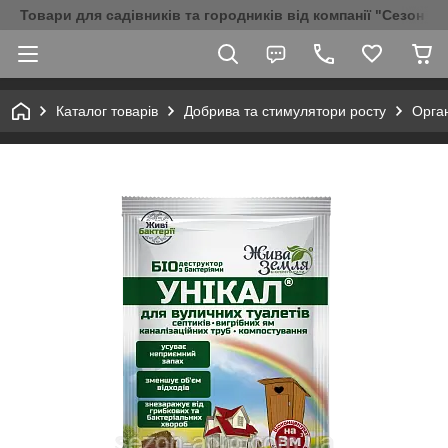
Товари для садівників та городників від компанії "Сезон Аг
Каталог товарів
Добрива та стимулятори росту
Орган