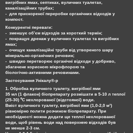
вигрібних ямах, септиках, вуличних туалетах,
каналізаційних трубах;
- для прискореної переробки органічних відходів у
компост.
Конкурентні переваги:
- зменшує об’єм відходів за короткий термін;
- покращує дренаж у вуличних туалетах та вигрібних
ямах;
- очищує каналізаційні труби від утвореного шару
мінерально-органічних речовин;
- швидко перетворює органічні відходи у добриво,
збагачене корисною мікрофлорою та
біологічно-активними речовинами.
Застосування Унікалу®-р
1. Обробка вуличного туалету, вигрібної ями
35 мл (1 флакон) біопрепарату розмішати в 5-10 л теплої
(25-30) ⁰С нехлорованої (відстояної) води.
Вміст вуличного туалету, вигрібної ями (1,0-2,0 м³)
рівномірно полити розчином біопрепарату. При
необхідності можна додати ще теплої нехлорованої
води, щоб рівень води над поверхнею відходів був
не менше 2-3 см.