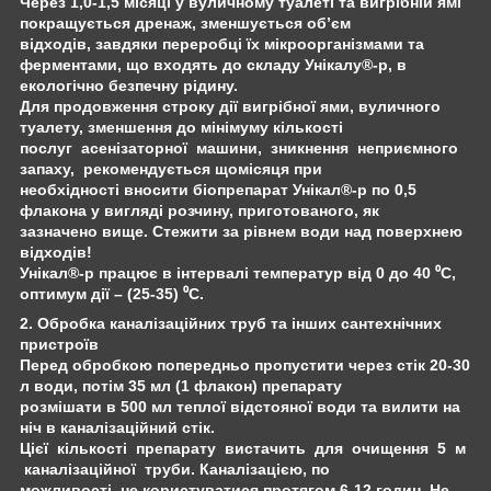
Через 1,0-1,5 місяці у вуличному туалеті та вигрібній ямі
покращується дренаж, зменшується об’єм
відходів, завдяки переробці їх мікроорганізмами та
ферментами, що входять до складу Унікалу®-р, в
екологічно безпечну рідину.
Для продовження строку дії вигрібної ями, вуличного
туалету, зменшення до мінімуму кількості
послуг асенізаторної машини, зникнення неприємного
запаху, рекомендується щомісяця при
необхідності вносити біопрепарат Унікал®-р по 0,5
флакона у вигляді розчину, приготованого, як
зазначено вище. Стежити за рівнем води над поверхнею
відходів!
Унікал®-р працює в інтервалі температур від 0 до 40 ⁰С,
оптимум дії – (25-35) ⁰С.
2. Обробка каналізаційних труб та інших сантехнічних
пристроїв
Перед обробкою попередньо пропустити через стік 20-30
л води, потім 35 мл (1 флакон) препарату
розмішати в 500 мл теплої відстояної води та вилити на
ніч в каналізаційний стік.
Цієї кількості препарату вистачить для очищення 5 м
каналізаційної труби. Каналізацією, по
можливості, не користуватися протягом 6-12 годин. Не