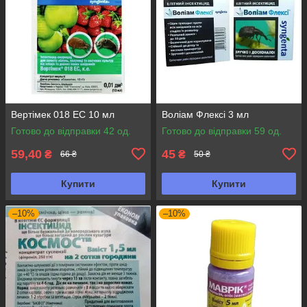
Вертімек 018 ЕС 10 мл
Воліам Флексі 3 мл
Готово до відправки 42 од.
Готово до відправки 59 од.
59,40
45
₴
₴
66 ₴
50 ₴
Купити
Купити
–10%
–10%