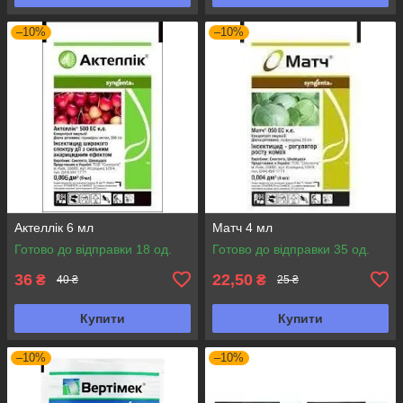
–10%
–10%
Актеллік 6 мл
Матч 4 мл
Готово до відправки 18 од.
Готово до відправки 35 од.
36
22,50
₴
₴
40 ₴
25 ₴
Купити
Купити
–10%
–10%