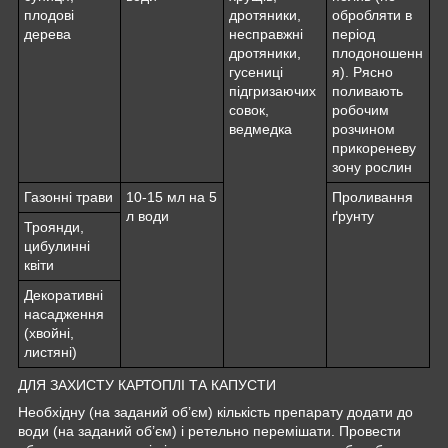
плодові
дротяники,
обробляти в
дерева
несправжні
період
дротяники,
плодоношенн
гусениці
я). Рясно
підгризаючих
поливають
совок,
робочим
ведмедка
розчином
прикореневу
зону рослин
Газонні трави
10-15 мл на 5
Проливання
л води
ґрунту
Троянди,
цибулинні
квіти
Декоративні
насадження
(хвойні,
листяні)
ДЛЯ ЗАХИСТУ КАРТОПЛІ ТА КАПУСТИ
Необхідну (на заданий об’єм) кількість препарату додати до
води (на заданий об’єм) і ретельно перемішати. Провести