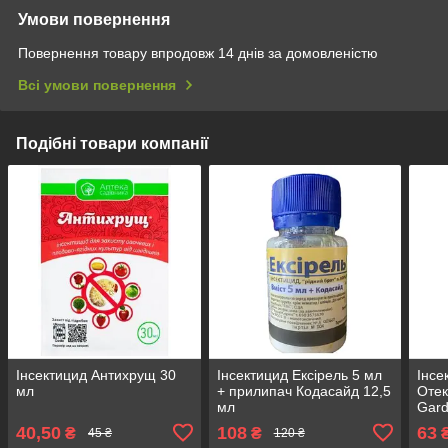
Умови повернення
Повернення товару впродовж 14 днів за домовленістю
Всі умови повернення
Подібні товари компанії
Інсектицид Антихрущ 30
Інсектицид Ексірель 5 мл
Інсе
мл
+ прилипач Кодасайд 12,5
Отек
мл
Gar
40,50
108
63
₴
₴
45 ₴
120 ₴