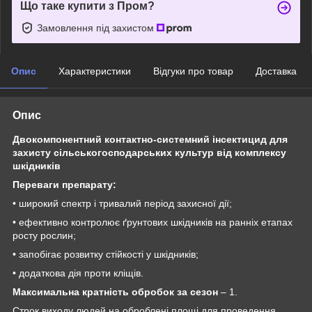
Що таке купити з Пром?
Замовлення під захистом
Опис
Характеристики
Відгуки про товар
Доставка
Опис
Двокомпонентний контактно-системний інсектицид для
захисту сільськогосподарських культур від комплексу
шкідників
Переваги препарату:
• широкий спектр і тривалий період захисної дії;
• ефективно контролює ґрунтових шкідників на ранніх етапах
росту рослин;
• запобігає розвитку стійкості у шкідників;
• додаткова дія проти кліщів.
Максимальна кратність обробок за сезон
– 1.
Строк виходу людей на оброблені площі для проведення