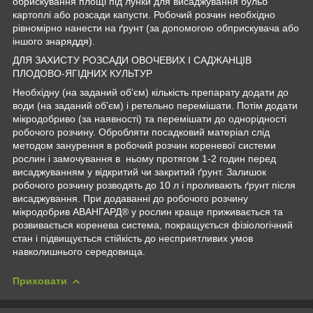
обрискування площі під лунки для висаджування бульб
картоплі або розсади капусти. Робочий розчин необхідно
рівномірно нанести на ґрунт (за допомогою обприскувача або
іншого знаряддя).
ДЛЯ ЗАХИСТУ РОЗСАДИ ОВОЧЕВИХ І САДЖАНЦІВ
ПЛОДОВО-ЯГІДНИХ КУЛЬТУР
Необхідну (на заданий об’єм) кількість препарату додати до
води (на заданий об’єм) і ретельно перемішати. Потім додати
мікродобриво (за наявності) та перемішати до однорідності
робочого розчину. Обробляти посадковий матеріал слід
методом занурення в робочий розчин кореневої системи
рослин і замочування в ньому протягом 1-2 годин перед
висаджуванням у відкритий чи закритий ґрунт. Залишок
робочого розчину розводять до 10 л і проливають ґрунт після
висаджування. При додаванні до робочого розчину
мікродобрив АВАНГАРД® у рослин краще приживається та
розвивається коренева система, покращується фізіологічний
стан і підвищується стійкість до несприятливих умов
навколишнього середовища.
Приховати