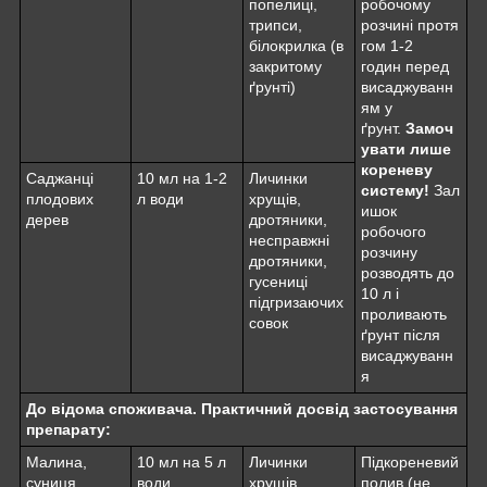
попелиці,
робочому
трипси,
розчині протя
білокрилка (в
гом 1-2
закритому
годин перед
ґрунті)
висаджуванн
ям у
ґрунт.
Замоч
увати лише
кореневу
Саджанці
10 мл на 1-2
Личинки
систему!
Зал
плодових
л води
хрущів,
ишок
дерев
дротяники,
робочого
несправжні
розчину
дротяники,
розводять до
гусениці
10 л і
підгризаючих
проливають
совок
ґрунт після
висаджуванн
я
До відома споживача. Практичний досвід застосування
препарату:
Малина,
10 мл на 5 л
Личинки
Підкореневий
суниця,
води
хрущів,
полив (не