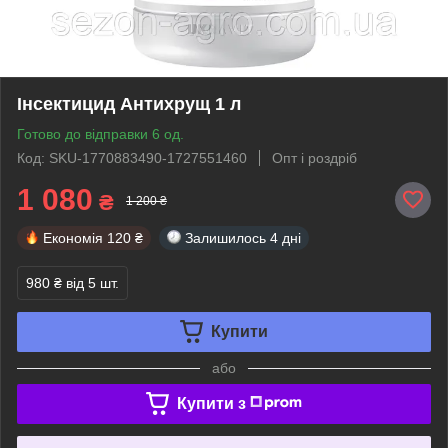
Інсектицид Антихрущ 1 л
Готово до відправки 6 од.
Код: SKU-1770883490-1727551460
Опт і роздріб
1 080
₴
1 200 ₴
Економія
120 ₴
Залишилось
4 дні
980 ₴
від 5 шт.
Купити
або
Купити з