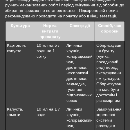
ручних/механізованих робіт і період очікування від обробки до
збирання врожаю не встановлюється. Підкореневий полив
рекомендовано проводити на початку або в кінці вегетації.
Культура
Норма
Спектр дії
Спосіб, час
витрати
обробки
препарату
Картопля,
10 мл на 5 л
Личинки
Обприскуван
капуста
води на 1
хрущів,
ня ґрунту
сотку
колорадський
(лунка,
жук,
посадковий
дротяники,
ряд) перед
несправжні
висаджуванн
дротяники,
ям культури.
ведмедка,
Обприскуван
гусениці
ня має бути
підгризаючих
достатнім і
совок
рівномірним
Капуста,
10 мл на 1 л
Личинки
Замочування
томати
води
хрущів,
кореневої
колорадський
системи
жук,
розсади в