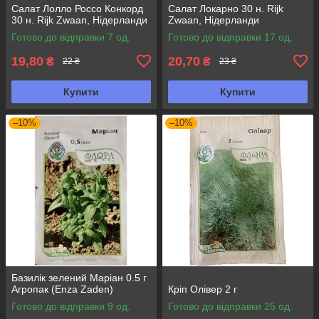
Салат Лолло Россо Конкорд
Салат Локарно 30 н. Rijk
30 н. Rijk Zwaan, Нідерланди
Zwaan, Нідерланди
Готово до відправки 7 од.
Готово до відправки 17 од.
19,80
20,70
₴
₴
22 ₴
23 ₴
Купити
Купити
–10%
–10%
Базилік зелений Маріан 0.5 г
Агропак (Enza Zaden)
Кріп Олівер 2 г
Готово до відправки 9 од.
Готово до відправки 25 од.