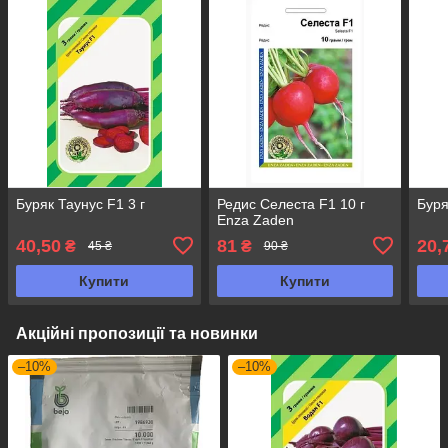
Буряк Таунус F1 3 г
Редис Селеста F1 10 г
Буря
Enza Zaden
40,50
81
20,
₴
₴
45 ₴
90 ₴
Купити
Купити
Акційні пропозиції та новинки
–10%
–10%