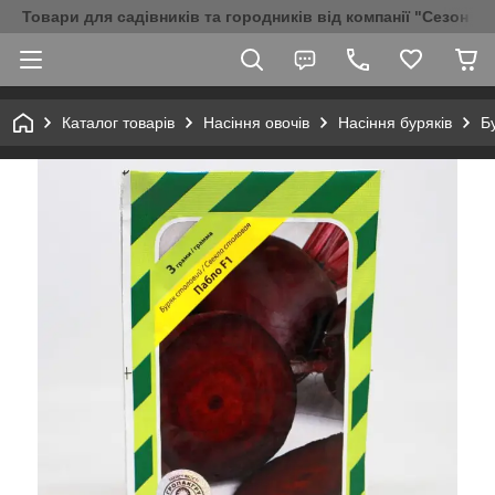
Товари для садівників та городників від компанії "Сезон Аг
Каталог товарів
Насіння овочів
Насіння буряків
Б