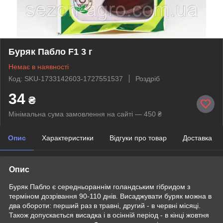
Буряк Пабло F1 3 г
Немає в наявності
Код: SKU-1733142603-1727551537
Роздріб
34
₴
Мінімальна сума замовлення на сайті — 450 ₴
Опис
Характеристики
Відгуки про товар
Доставка
Опис
Буряк Пабло є середньораннім голандським гібридом з
терміном дозрівання 90-110 днів. Висаджувати буряк можна в
два обороти: перший раз в травні, другий - в червні місяці.
Також допускається висадка і в осінній період - в кінці жовтня