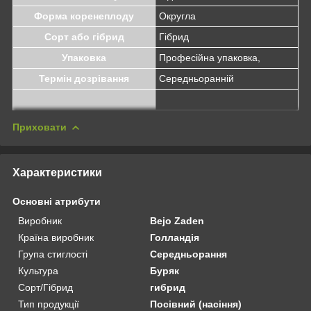
Форма коренеплоду
Округла
Сорт або гібрид
Гібрид
Упаковка
Професійна упаковка,
Термін дозрівання
Середньоранній
Приховати
Характеристики
Основні атрибути
Виробник
Bejo Zaden
Країна виробник
Голландія
Група стиглості
Середньорання
Культура
Буряк
Сорт/Гібрид
гибрид
Тип продукції
Посівний (насіння)