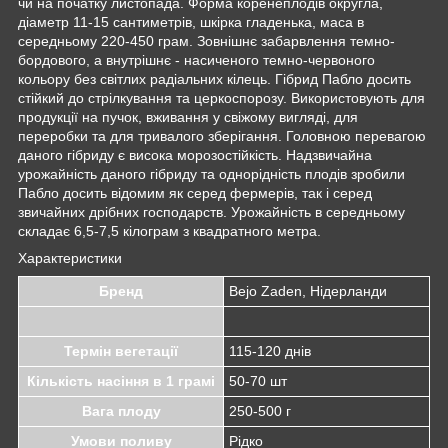
чи на початку листопада. Форма коренеплодів округла,
діаметр 11-15 сантиметрів, шкірка гладенька, маса в
середньому 220-450 грам. Зовнішнє забарвлення темно-
бордового, а внутрішнє - насиченого темно-червоного
кольору без світлих радіальних кілець. Гібрид Пабло досить
стійкий до стрілкування та церкоспорозу. Використовують для
продукції на пучок, вживання у свіжому вигляді, для
переробки та для тривалого зберігання. Головною перевагою
даного гібриду є висока морозостійкість. Надзвичайна
урожайність даного гібриду та однорідність плодів зробили
Пабло досить відомим як серед фермерів, так і серед
звичайних дрібних господарств. Урожайність в середньому
складає 6,5-7,5 кілограм з квадратного метра.
Характеристики
Бренд
Bejo Zaden, Нідерланди
Термін вегетації
115-120 днів
Кількість насіння в 1 грамі
50-70 шт
Вага плоду
250-500 г
Умови поливу
Рідко