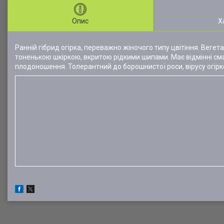
Опис
Х
Ранній гібрид огірка, переважно жіночого типу цвітіння. Вегет
тоненькою шкіркою, вкритою рідкими шипами. Має відмінні сма
плодоношення. Толерантний до борошнистої роси, вірусу огірко