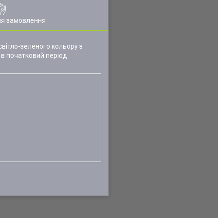
ля замовлення
світло-зеленого кольору з
 в початковий період