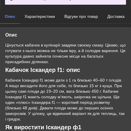
Опис
Характеристики
Відгуки про товар
Доставка
Опис
Цінується кабачок в кулінарії завдяки своєму смаку. Цікаво, що
готувати з нього можна не тільки ікру, а й солодке варення. Ця
культура давно зайняла почесне місце на багатьох
присадибних ділянках.
Кабачок Іскандер f1: опис
Кабачок Іскандер f1 може дати з 1 га близько 40–60 т плодів.
А якщо висадити його для себе, то близько 15 кг з куща. При
цьому самі плоди до 19–20 см, вага близько 450 г. Кабачки
Іскандер f1 мають солодку м'якоть, шкірочка не щільна. Ще
один «плюс» Іскандера f1 — короткий період розвитку
(близько 48 днів). Давати плоди може до перших осінніх
заморозків. У цілому, це відмінний варіант як для теплиць, так
і грядок.
Як виростити Іскандер ф1