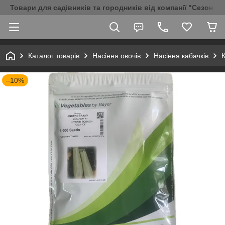
Товари для садівників та городників від компанії "Сезон Аг
Каталог товарів
Насіння овочів
Насіння кабачків
К
–10%