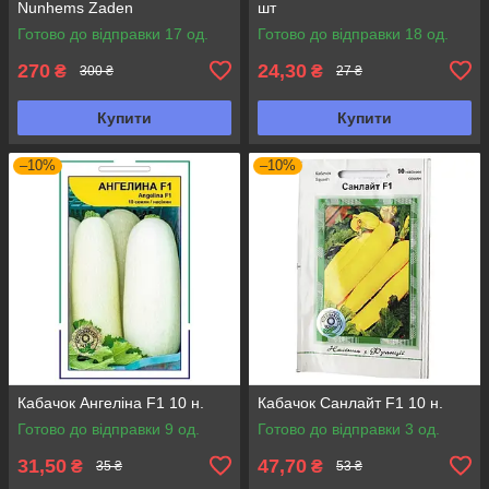
Nunhems Zaden
шт
Готово до відправки 17 од.
Готово до відправки 18 од.
270
24,30
₴
₴
300 ₴
27 ₴
Купити
Купити
–10%
–10%
Кабачок Ангеліна F1 10 н.
Кабачок Санлайт F1 10 н.
Готово до відправки 9 од.
Готово до відправки 3 од.
31,50
47,70
₴
₴
35 ₴
53 ₴