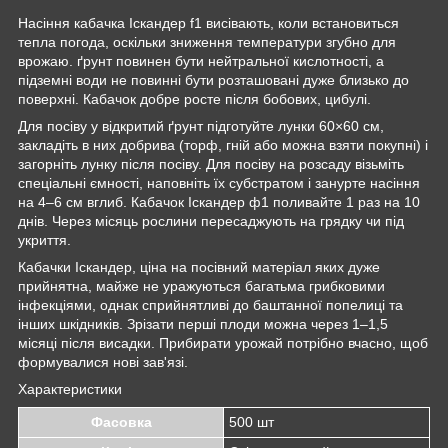
Насіння кабачка Іскандер f1 висівають, коли встановиться
тепла погода, оскільки зниження температури згубно для
врожаю. ґрунт повинен бути нейтральної кислотності, а
підземні води не повинні бути розташовані дуже близько до
поверхні. Кабачок добре росте після бобових, цибулі.
Для посіву у відкритий ґрунт підготуйте лунки 60×60 см,
закладіть в них добрива (торф, гній або можна взяти покупні) і
загорніть лунку після посіву. Для посіву на розсаду візьміть
спеціальні ємності, наповніть їх субстратом і занурте насіння
на 4–6 см вглиб. Кабачок Іскандер ф1 поливайте 1 раз на 10
днів. Через місяць рослини пересаджують на грядку чи під
укриття.
Кабачки Іскандер, ціна на посівний матеріал яких дуже
прийнятна, майже не уражуються багатьма грибковими
інфекціями, однак сприйнятливі до баштанної попелиці та
інших шкідників. Зрізати перші плоди можна через 1–1,5
місяці після висадки. Прибирати урожай потрібно вчасно, щоб
формувалися нові зав'язі.
Характеристики
Фасовка
500 шт