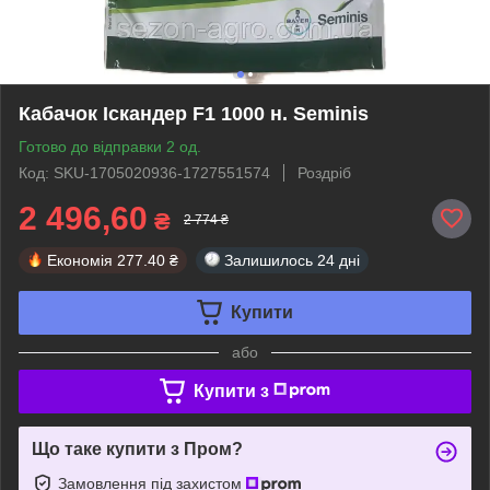
Кабачок Іскандер F1 1000 н. Seminis
Готово до відправки 2 од.
Код: SKU-1705020936-1727551574
Роздріб
2 496,60
₴
2 774 ₴
Економія
277.40 ₴
Залишилось
24 дні
Купити
або
Купити з
Що таке купити з Пром?
Замовлення під захистом