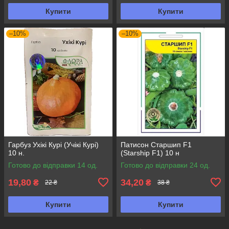
Купити
Купити
–10%
–10%
Гарбуз Ухікі Курі (Учікі Курі)
Патисон Старшип F1
10 н.
(Starship F1) 10 н
Готово до відправки 14 од.
Готово до відправки 24 од.
19,80
34,20
₴
₴
22 ₴
38 ₴
Купити
Купити