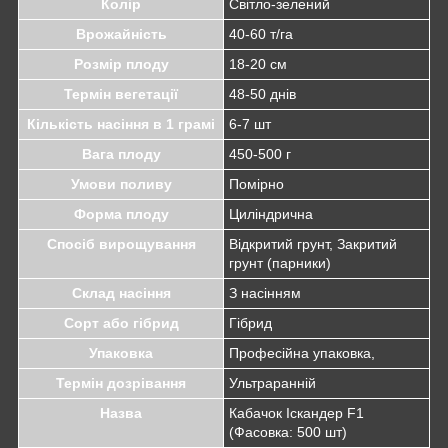
Колір
Світло-зелений
Врожайність
40-60 т/га
Розмір плоду
18-20 см
Термін вегетації
48-50 днів
Кількість насіння в 1 грамі
6-7 шт
Вага плоду
450-500 г
Умови поливу
Помірно
Форма плоду
Циліндрична
Спосіб вирощування
Відкритий грунт, Закритий
грунт (парники)
Склад насіння
З насінням
Сорт або гібрид
Гібрид
Упаковка
Професійна упаковка,
Термін дозрівання
Ультраранній
Назва
Кабачок Іскандер F1
(Фасовка: 500 шт)