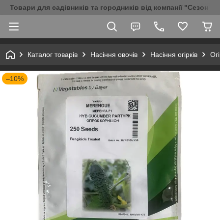
Товари для садівників та городників від компанії "Сезон Аг
Каталог товарів
Насіння овочів
Насіння огірків
Ог
–10%