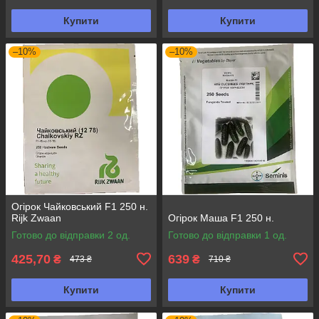
Купити
Купити
–10%
–10%
Огірок Чайковський F1 250 н.
Rijk Zwaan
Огірок Маша F1 250 н.
Готово до відправки 2 од.
Готово до відправки 1 од.
425,70
639
₴
₴
473 ₴
710 ₴
Купити
Купити