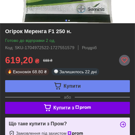
Огірок Меренга F1 250 н.
Готово до відправки 2 од.
Код: SKU-1704972522-1727551579
Роздріб
619,20
₴
688 ₴
Економія
68.80 ₴
Залишилось
22 дні
Купити
або
Купити з
Що таке купити з Пром?
Замовлення під захистом