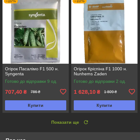
–10%
–10%
Огірок Пасалімо F1 500 н.
Огірок Кріспіна F1 1000 н.
Syngenta
Nunhems Zaden
Готово до відправки 9 од.
Готово до відправки 2 од.
707,40
1 628,10
₴
₴
786 ₴
1 809 ₴
Купити
Купити
Показати ще