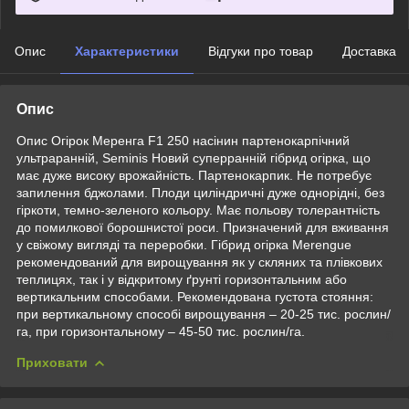
Опис
Характеристики
Відгуки про товар
Доставка
Опис
Опис Огірок Меренга F1 250 насінин партенокарпічний
ультраранній, Seminis Новий суперранній гібрид огірка, що
має дуже високу врожайність. Партенокарпик. Не потребує
запилення бджолами. Плоди циліндричні дуже однорідні, без
гіркоти, темно-зеленого кольору. Має польову толерантність
до помилкової борошнистої роси. Призначений для вживання
у свіжому вигляді та переробки. Гібрид огірка Merengue
рекомендований для вирощування як у скляних та плівкових
теплицях, так і у відкритому ґрунті горизонтальним або
вертикальним способами. Рекомендована густота стояння:
при вертикальному способі вирощування – 20-25 тис. рослин/
га, при горизонтальному – 45-50 тис. рослин/га.
Приховати