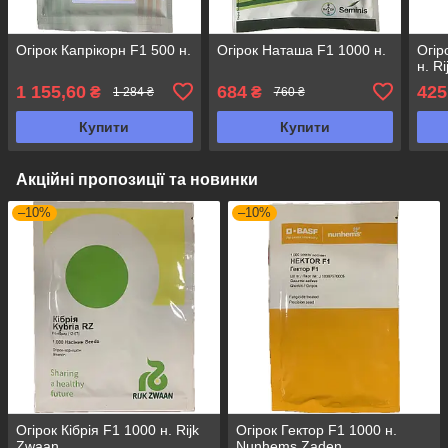
Огірок Капрікорн F1 500 н.
Огірок Наташа F1 1000 н.
Огір
н. R
1 155,60
684
425
₴
₴
1 284 ₴
760 ₴
Купити
Купити
Акційні пропозиції та новинки
–10%
–10%
Огірок Кібрія F1 1000 н. Rijk
Огірок Гектор F1 1000 н.
Zwaan
Nunhems Zaden