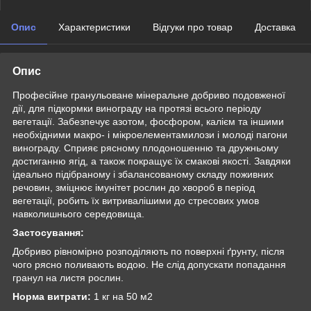
Опис
Характеристики
Відгуки про товар
Доставка
Опис
Професійне гранульоване мінеральне добриво подовженої
дії, для підкормки винограду на протязі всього періоду
вегетації. Забезпечує азотом, фосфором, калієм та іншими
необхідними макро- і мікроелементамилози і молоді пагони
винограду. Сприяє рясному плодоношенню та дружньому
достиганню ягід, а також покращує їх смакові якості. Завдяки
ідеально підібраному і збалансованому складу поживних
речовин, зміцнює імунітет рослин до хвороб в період
вегетації, робить їх витривалішими до стресових умов
навколишнього середовища.
Застосування:
Добриво рівномірно розподіляють по поверхні ґрунту, після
чого рясно поливають водою. Не слід допускати попадання
гранул на листя рослин.
Норма витрати:
1 кг на 50 м
2