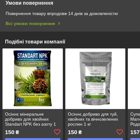
Умови повернення
Повернення товару впродовж 14 днів за домовленістю
Всі умови повернення
Подібні товари компанії
Осіннє мінеральне
Осіннє добриво для туй,
Супе
добриво для хвойних
хвойних та вічнозелених
Магн
Standart NPK без азоту 1
рослин 1 кг
Родо
кг
150
150
157
₴
₴