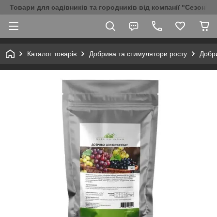
Товари для садівників та городників від компанії "Сезон Аг
Каталог товарів
Добрива та стимулятори росту
Добри