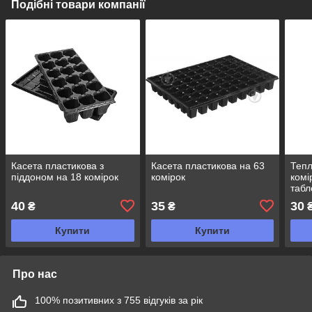
Подібні товари компанії
Касета пластикова з
Касета пластикова на 63
Тепл
піддоном на 18 комірок
комірок
комі
табл
40
35
30
₴
₴
Купити
Купити
Про нас
100% позитивних з 755 відгуків за рік