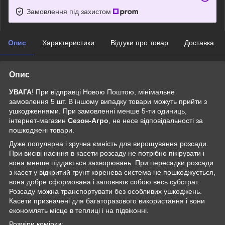
Замовлення під захистом
Опис
Характеристики
Відгуки про товар
Доставка
Опис
УВАГА
! При відправці Новою Поштою, мінімальне
замовлення 5 шт. В іншому випадку товари можуть прийти з
ушкодженнями. При замовленні менше 5-ти одиниць,
інтернет-магазин
Сезон-Агро
, не несе відповідальності за
пошкоджені товари.
Дуже популярна і зручна ємність для вирощування розсади.
При висіві насіння в касети розсаду не потрібно пікірувати і
вона менше піддається захворювань. При пересадки розсади
з касет у відкритий грунт коренева система не пошкоджується,
вона добре сформована і заповнює собою весь субстрат.
Розсаду можна транспортувати без особливих ушкоджень.
Касети призначені для багаторазового використання і вони
економлять місце в теплиці і на підвіконні.
Розміри комірки: