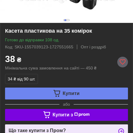
Касета пластикова на 35 комірок
Готово до відправки 108 од.
Код: SKU-1557039123-1727551665
Опт і роздріб
38
₴
Мінімальна сума замовлення на сайті — 450 ₴
34 ₴
від 90 шт.
Купити
або
Купити з
Що таке купити з Пром?