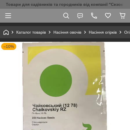
Товари для садівників та городників від компанії "Сезон Аг
Каталог товарів
Насіння овочів
Насіння огірків
Ог
–10%