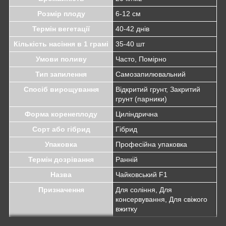
Розмір плоду
6-12 см
Термін вегетації
40-42 днів
Кількість насіння в 1 грамі
35-40 шт
Умови поливу
Часто, Помірно
Тип запилення
Самозапилювальний
Спосіб вирощування
Відкритий грунт, Закритий
грунт (парники)
Форма коренеплоду
Циліндрична
Сорт або гібрид
Гібрид
Упаковка
Професійна упаковка
Термін дозрівання
Ранній
Назва
Чайковський F1
Призначення
Для соління, Для
консервування, Для свіжого
вжитку