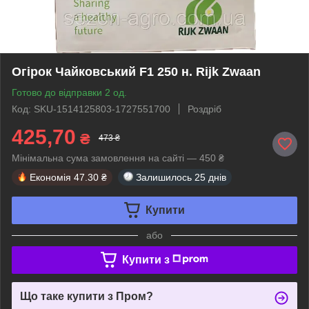
Огірок Чайковський F1 250 н. Rijk Zwaan
Готово до відправки 2 од.
Код: SKU-1514125803-1727551700
Роздріб
425,70
₴
473 ₴
Мінімальна сума замовлення на сайті — 450 ₴
Економія
47.30 ₴
Залишилось
25 днів
Купити
або
Купити з
Що таке купити з Пром?