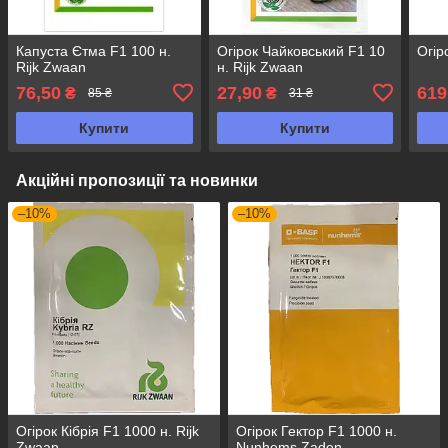
Капуста Єтма F1 100 н.
Огірок Чайковський F1 10
Огір
Rijk Zwaan
н. Rijk Zwaan
76,50
27,90
619
₴
₴
85 ₴
31 ₴
Купити
Купити
Акційні пропозиції та новинки
–10%
–10%
Огірок Кібрія F1 1000 н. Rijk
Огірок Гектор F1 1000 н.
Zwaan
Nunhems Zaden