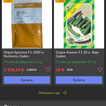
–10%
–10%
Огірок Кріспіна F1 1000 н.
Огірок Альянс F1 20 н. Bejo
Nunhems Zaden
Zaden
Готово до відправки 2 од.
Готово до відправки 25 од.
1 628,10
18
₴
₴
1 809 ₴
20 ₴
Купити
Купити
Показати ще