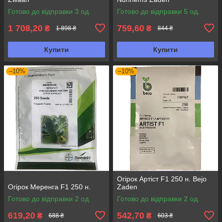
Готово до відправки 3 од.
Готово до відправки 5 од.
1 708,20
759,60
₴
₴
1 898 ₴
844 ₴
Купити
Купити
–10%
–10%
Огірок Артіст F1 250 н. Bejo
Огірок Меренга F1 250 н.
Zaden
Готово до відправки 2 од.
Готово до відправки 2 од.
619,20
542,70
₴
₴
688 ₴
603 ₴