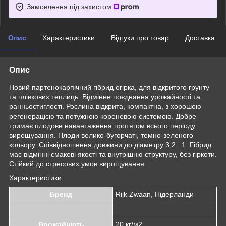
Замовлення під захистом
Опис
Характеристики
Відгуки про товар
Доставка
Опис
Новий партенокарпічний гібрид огірка, для відкритого грунту
та плівкових теплиць. Відмінне поєднання урожайності та
ранньостиглості. Рослина відкрита, компактна, з хорошою
регенерацією та потужною кореневою системою. Добре
тримає плодове навантаження протягом всього періоду
вирощування. Плоди велико-бугорчаті, темно-зеленого
кольору. Співвідношення довжини до діаметру 3,2 : 1. Гібрид
має відмінні смакові якості та внутрішню структуру, без гіркоти.
Стійкий до стресових умов вирощування.
Характеристики
Бренд
Rijk Zwaan, Нідерланди
Врожайність
20 кг/м2