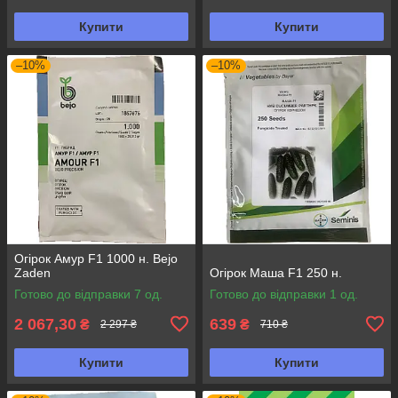
Купити
Купити
–10%
–10%
Огірок Амур F1 1000 н. Bejo
Zaden
Огірок Маша F1 250 н.
Готово до відправки 7 од.
Готово до відправки 1 од.
2 067,30
639
₴
₴
2 297 ₴
710 ₴
Купити
Купити