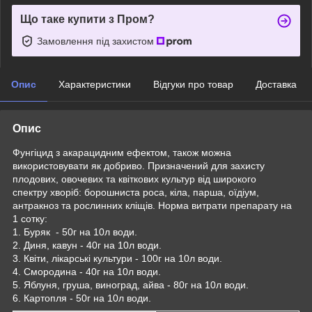
Що таке купити з Пром?
Замовлення під захистом
Опис
Характеристики
Відгуки про товар
Доставка
Опис
Фунгіцид з акарацидним ефектом, також можна
використовувати як добриво. Призначений для захисту
плодових, овочевих та квіткових культур від широкого
спектру хворіб: борошниста роса, кіла, парша, оїдіум,
антракноз та рослинних кліщів. Норма витрати препарату на
1 сотку:
1. Буряк - 50г на 10л води.
2. Диня, кавун - 40г на 10л води.
3. Квіти, лікарські культури - 100г на 10л води.
4. Смородина - 40г на 10л води.
5. Яблуня, груша, виноград, айва - 80г на 10л води.
6. Картопля - 50г на 10л води.