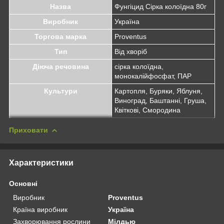
Назва
Фунгіцид Сірка колоїдна 80г
Виробник
Україна
Торгова марка
Proventus
Тип
Від хворіб
Діюча речовина
сірка колоїдна,
монокалійфосфат, ПАР
Культури
Картопля, Буряки, Яблуня,
Виноград, Баштанні, Груша,
Квіткові, Смородина
Приховати
Характеристики
Основні
Виробник
Proventus
Країна виробник
Україна
Захворювання рослини
Мілдью