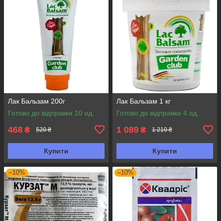
Лак Бальзам 200г
Лак Бальзам 1 кг
Готово до відправки 10 од.
Готово до відправки 4 од.
468
1 089
₴
₴
520 ₴
1 210 ₴
Купити
Купити
–10%
–10%