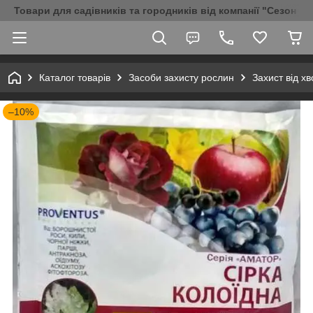
Товари для садівників та городників від компанії "Сезон Аг
Каталог товарів
Засоби захисту рослин
Захист від х
–10%