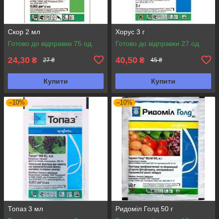
Скор 2 мл
Хорус 3 г
Готово до відправки 75 од.
Готово до відправки 27 од.
24,30
40,50
₴
₴
27 ₴
45 ₴
Купити
Купити
–10%
–10%
Топаз 3 мл
Ридоміл Голд 50 г