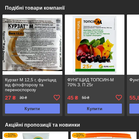
Подібні товари компанії
Курзат М 12,5 г, фунгіцид
ФУНГІЦИД ТОПСИН-М
Фунг
від фітофторозу та
70% З. П 25г
переноспорозу
27
45
55,
₴
₴
30 ₴
50 ₴
Купити
Купити
Акційні пропозиції та новинки
–10%
–10%