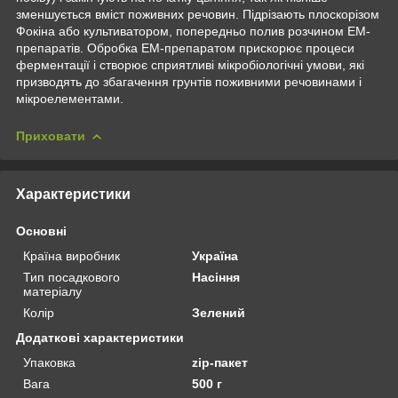
зменшується вміст поживних речовин. Підрізають плоскорізом
Фокіна або культиватором, попередньо полив розчином ЕМ-
препаратів. Обробка ЕМ-препаратом прискорює процеси
ферментації і створює сприятливі мікробіологічні умови, які
призводять до збагачення грунтів поживними речовинами і
мікроелементами.
Приховати
Характеристики
Основні
Країна виробник
Україна
Тип посадкового
Насіння
матеріалу
Колір
Зелений
Додаткові характеристики
Упаковка
zip-пакет
Вага
500 г