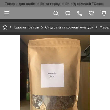
Товари для садівників та городників від компанії "Сезон Аг
Каталог товарів
Сидерати та кормові культури
Фацелі