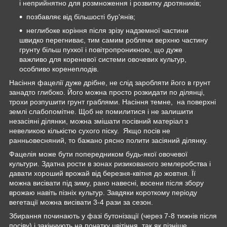
і неприйнятно для розмноження і розвитку дротяників;
позбавляє від більшості бур'янів;
неглибоке коріння після зрізу надземної частини
швидко перегниває, тим самим роблячи верхню частину
грунту більш пухкої і повітропроникною, що дуже
важливо для кореневої системи овочевих культур,
особливо коренеплодів.
Насіння фацелії дуже дрібне, не слід заробляти його в грунт
занадто глибоко. Його можна просто розкидати по ділянці,
трохи розпушити грунт граблями. Насіння темне, на поверхні
землі слабопомітне. Щоб не помилитися і не залишити
незасіяні ділянки, можна змішати посівний матеріал з
невеликою кількістю сухого піску. Якщо посів не
ранньовесняний, то бажано рясно полити засіяний ділянку.
Фацелія може бути попередником будь-якої овочевої
культури. Здатна рости в зонах ризикованого землеробства і
давати хороший врожай від березня-квітня до жовтня. Її
можна висівати під зиму, рано навесні, восени після збору
врожаю навіть пізніх культур. Завдяки короткому періоду
вегетації можна висівати 3-4 рази за сезон.
Збирання починають у фазі бутонізації (через 7-8 тижнів після
посіву) і закінчують на початку цвітіння, так як пізніше