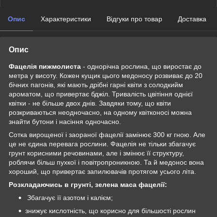
Опис
Характеристики
Відгуки про товар
Доставка
Опис
Фацелія пижмолиста
- однорічна рослина, що виростає до
метра у висоту. Кожен кущик цього медоносу розвиває до 20
бічних пагонів, які мають дрібні гарні квіти з солодкийм
ароматом, що привертає бджіл. Тривалість цвітіння однієї
квітки - не більше двох днів. Завдяки тому, що квіти
розкриваються неодночасно, на одному квітконосі можна
знайти бутони і насіння одночасно.
Сотка вирощеної і заораної фацелії замінює 300 кг гною. Але
це не єдина перевага рослини. Фацелія не тільки збагачує
грунт корисними речовинами, але і змінює її структуру,
роблячи більш пухкої і повітропроникною. Та й медонос вона
хороший, що привертає запилювачів протягом усього літа.
Розкладаючись в грунті, зелена маса фацелії:
Збагачує її азотом і калієм;
знижує кислотність, що корисно для більшості рослин