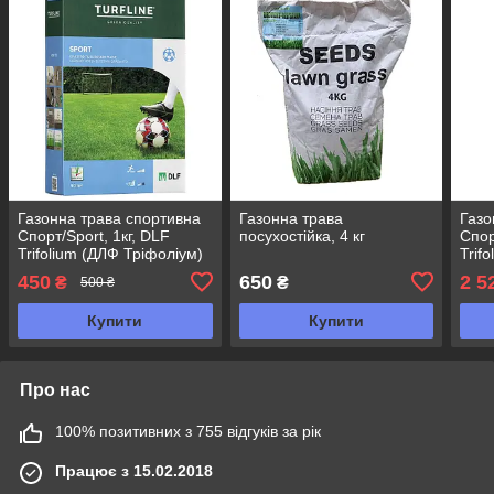
Газонна трава спортивна
Газонна трава
Газо
Спорт/Sport, 1кг, DLF
посухостійка, 4 кг
Спор
Trifolium (ДЛФ Тріфоліум)
Trifo
450
650
2 5
₴
₴
500 ₴
Купити
Купити
Про нас
100% позитивних з 755 відгуків за рік
Працює з 15.02.2018