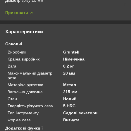
Діаметр зрізу 20 мм
Приховати
Характеристики
Основні
Виробник
Gruntek
Країна виробник
Німеччина
Вага
0.2 кг
Максимальний діаметр
20 мм
реза
Матеріал рукоятки
Метал
Загальна довжина
215 мм
Стан
Новий
Твердість ріжучого леза
5 HRC
Тип інструменту
Садові секатори
Форма леза
Вигнута
Додаткові функції