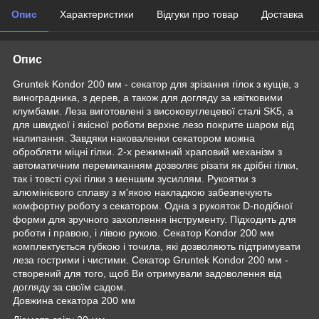
Опис
Характеристики
Відгуки про товар
Доставка
Опис
Gruntek Kondor 200 мм - секатор для зрізання гілок з кущів, з
виноградника, з дерев, а також для догляду за квітковими
клумбами. Леза виготовлені з високовуглецевої сталі SK5, а
для швидкої і якісної роботи верхнє лезо покрите шаром від
налипання. Завдяки наковаленки секатором можна
обробляти міцні гілки. 2-х режимний храповий механізм з
автоматичним перемиканням дозволяє різати як дрібні гілки,
так і товсті сухі гілки з меншим зусиллям. Рукоятки з
алюмінієвого сплаву з м'якою накладкою забезпечують
комфортну роботу з секатором. Одна з рукояток D-подібної
форми для зручного захоплення інструменту. Підходить для
роботи і правою, і лівою рукою. Секатор Kondor 200 мм
комплектується губкою і точила, які дозволяють підтримувати
леза гострими і чистими. Секатор Gruntek Kondor 200 мм -
створений для того, щоб Ви отримували задоволення від
догляду за своїм садом.
Довжина секатора 200 мм