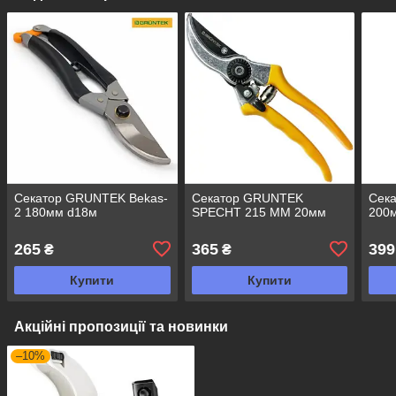
Секатор GRUNTEK Bekas-
Секатор GRUNTEK
Сек
2 180мм d18м
SPECHT 215 ММ 20мм
200
265
365
399
₴
₴
Купити
Купити
Акційні пропозиції та новинки
–10%