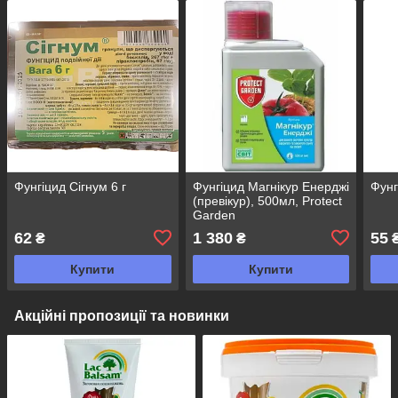
Фунгіцид Сігнум 6 г
Фунгіцид Магнікур Енерджі
Фунг
(превікур), 500мл, Protect
Garden
62
1 380
55
₴
₴
Купити
Купити
Акційні пропозиції та новинки