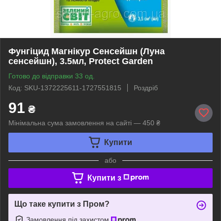
Фунгіцид Магнікур Сенсейшн (Луна
сенсейшн), 3.5мл, Protect Garden
Готово до відправки 33 од.
Код: SKU-1372225611-1727551815
Роздріб
91
₴
Мінімальна сума замовлення на сайті — 450 ₴
Купити
або
Купити з
Що таке купити з Пром?
Замовлення під захистом