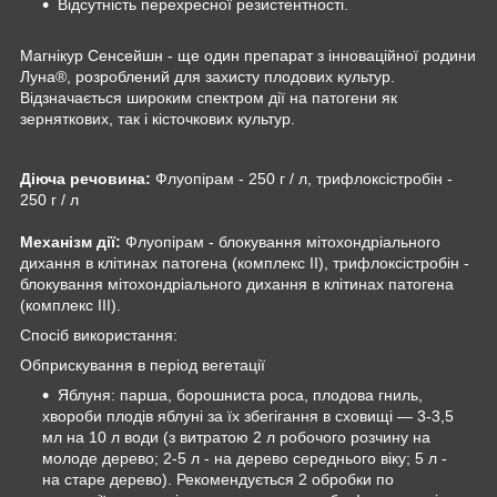
Відсутність перехресної резистентності.
Магнікур Сенсейшн - ще один препарат з інноваційної родини
Луна®, розроблений для захисту плодових культур.
Відзначається широким спектром дії на патогени як
зерняткових, так і кісточкових культур.
Діюча речовина:
Флуопірам - 250 г / л, трифлоксістробін -
250 г / л
Механізм дії:
Флуопірам - блокування мітохондріального
дихання в клітинах патогена (комплекс II), трифлоксістробін -
блокування мітохондріального дихання в клітинах патогена
(комплекс ІIІ).
Спосіб використання:
Обприскування в період вегетації
Яблуня: парша, борошниста роса, плодова гниль,
хвороби плодів яблуні за їх збегігання в сховищі — 3-3,5
мл на 10 л води (з витратою 2 л робочого розчину на
молоде дерево; 2-5 л - на дерево середнього віку; 5 л -
на старе дерево). Рекомендується 2 обробки по