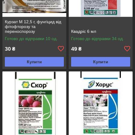
Курзат М 12,5 г, фунгіцид від
фітофторозу та
переноспорозу
Квадріс 6 мл
Готово до відправки 10 од.
Готово до відправки 34 од.
30
49
₴
₴
Купити
Купити