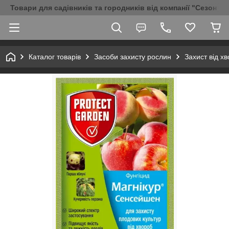
Товари для садівників та городників від компанії "Сезон Аг
Каталог товарів
Засоби захисту рослин
Захист від х